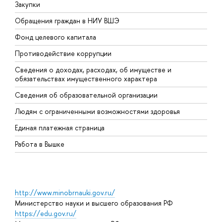
Закупки
П
Обращения граждан в НИУ ВШЭ
А
Фонд целевого капитала
Д
Противодействие коррупции
Ц
Сведения о доходах, расходах, об имуществе и
Б
обязательствах имущественного характера
О
Сведения об образовательной организации
О
Людям с ограниченными возможностями здоровья
Единая платежная страница
Работа в Вышке
http://www.minobrnauki.gov.ru/
Министерство науки и высшего образования РФ
https://edu.gov.ru/