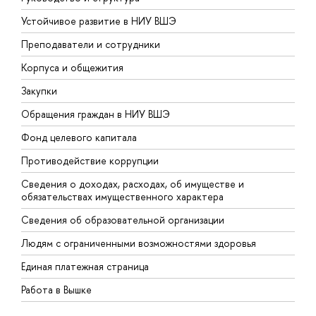
Устойчивое развитие в НИУ ВШЭ
О
Преподаватели и сотрудники
П
Корпуса и общежития
В
Закупки
П
Обращения граждан в НИУ ВШЭ
А
Фонд целевого капитала
Д
Противодействие коррупции
Ц
Сведения о доходах, расходах, об имуществе и
Б
обязательствах имущественного характера
О
Сведения об образовательной организации
О
Людям с ограниченными возможностями здоровья
Единая платежная страница
Работа в Вышке