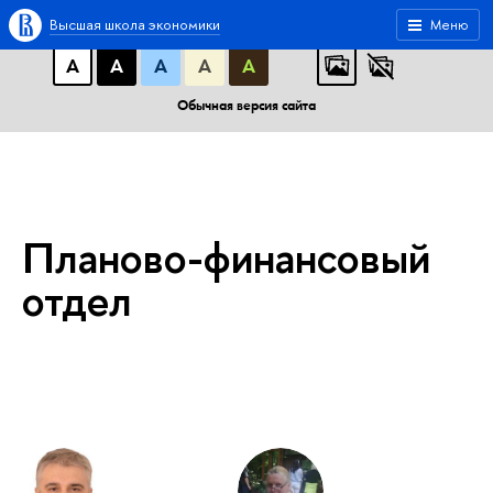
A
A
A
АБB
АБB
АБB
Высшая школа экономики
Меню
А
А
А
А
А
Обычная версия сайта
Планово-финансовый
отдел