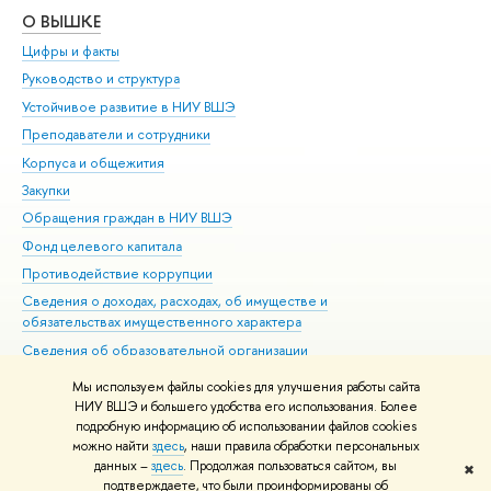
О ВЫШКЕ
ОБ
Цифры и факты
Ли
Руководство и структура
Дов
Устойчивое развитие в НИУ ВШЭ
Ол
Преподаватели и сотрудники
При
Корпуса и общежития
Вы
Закупки
При
Обращения граждан в НИУ ВШЭ
Ас
Фонд целевого капитала
До
Противодействие коррупции
Цен
Сведения о доходах, расходах, об имуществе и
Би
обязательствах имущественного характера
Об
Сведения об образовательной организации
Обр
Людям с ограниченными возможностями здоровья
Мы используем файлы cookies для улучшения работы сайта
Единая платежная страница
НИУ ВШЭ и большего удобства его использования. Более
подробную информацию об использовании файлов cookies
Работа в Вышке
можно найти
здесь
, наши правила обработки персональных
данных –
здесь
. Продолжая пользоваться сайтом, вы
✖
Редактору
подтверждаете, что были проинформированы об