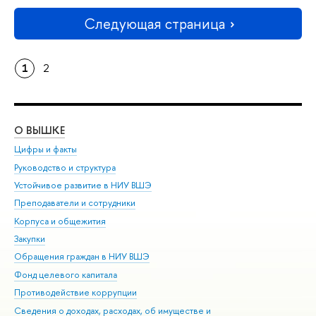
Следующая страница
1
2
О ВЫШКЕ
ОБ
Цифры и факты
Ли
Руководство и структура
Дов
Устойчивое развитие в НИУ ВШЭ
Ол
Преподаватели и сотрудники
При
Корпуса и общежития
Вы
Закупки
При
Обращения граждан в НИУ ВШЭ
Ас
Фонд целевого капитала
До
Противодействие коррупции
Цен
Сведения о доходах, расходах, об имуществе и
Би