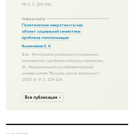
№ 2.
С. 325-341.
Глава в книге
Политические микротексты как
объект социальной семиотики:
проблема типологизации
Кожемякин Е. А.
В кн.: Устойчивое развитие в социальных
контекстах: проблемы теории и практики.
М.: Национальный исследовательский
университет "Высшая школа экономики",
2025. Гл. 9.
С. 119-126.
Все публикации