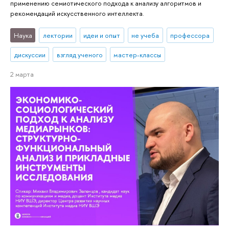
применению семиотического подхода к анализу алгоритмов и
рекомендаций искусственного интеллекта.
Наука
лектории
идеи и опыт
не учеба
профессора
дискуссии
взгляд ученого
мастер-классы
2 марта