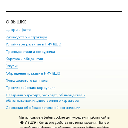
О ВЫШКЕ
ОБ
Цифры и факты
Ли
Руководство и структура
Дов
Устойчивое развитие в НИУ ВШЭ
Ол
Преподаватели и сотрудники
При
Корпуса и общежития
ыш
Закупки
При
Обращения граждан в НИУ ВШЭ
Ас
Фонд целевого капитала
До
Противодействие коррупции
Цен
Сведения о доходах, расходах, об имуществе и
Би
обязательствах имущественного характера
Об
Сведения об образовательной организации
Обр
Людям с ограниченными возможностями здоровья
Мы используем файлы cookies для улучшения работы сайта
Единая платежная страница
НИУ ВШЭ и большего удобства его использования. Более
подробную информацию об использовании файлов cookies