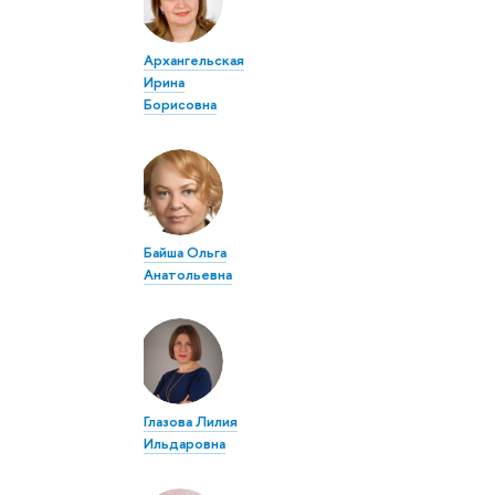
Архангельская
Ирина
Борисовна
Байша Ольга
Анатольевна
Глазова Лилия
Ильдаровна