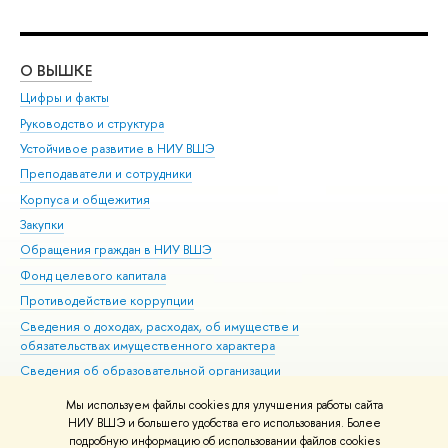
О ВЫШКЕ
ОБ
Цифры и факты
Ли
Руководство и структура
Дов
Устойчивое развитие в НИУ ВШЭ
Ол
Преподаватели и сотрудники
При
Корпуса и общежития
Вы
Закупки
При
Обращения граждан в НИУ ВШЭ
Ас
Фонд целевого капитала
До
Противодействие коррупции
Цен
Сведения о доходах, расходах, об имуществе и
Би
обязательствах имущественного характера
Об
Сведения об образовательной организации
Обр
Людям с ограниченными возможностями здоровья
Мы используем файлы cookies для улучшения работы сайта
Единая платежная страница
НИУ ВШЭ и большего удобства его использования. Более
подробную информацию об использовании файлов cookies
Работа в Вышке