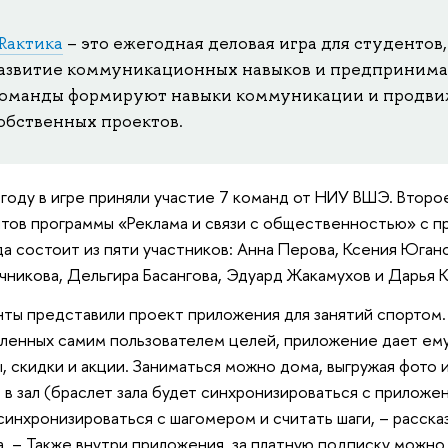
Rактика
– это ежегодная деловая игра для студентов
азвитие коммуникационных навыков и предпринима
оманды формируют навыки коммуникации и продви
обственных проектов.
 году в игре приняли участие 7 команд от НИУ ВШЭ. Второ
тов программы «Реклама и связи с общественностью» с пр
а состоит из пяти участников: Анна Перова, Ксения Юганс
никова, Дельгира Басангова, Эдуард Жакамухов и Дарья 
ты представили проект приложения для занятий спортом
ленных самим пользователем целей, приложение дает ему
, скидки и акции. Заниматься можно дома, выгружая фото 
 в зал (браслет зала будет синхронизироваться с прилож
синхронизироваться с шагомером и считать шаги, – расск
. – Также внутри приложения за платную подписку можно