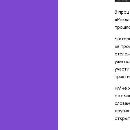
В проц
«Рекла
прошло
Екатер
«в про
отслеж
уже по
участи
практи
«Мне х
с кома
словам
других
открыт