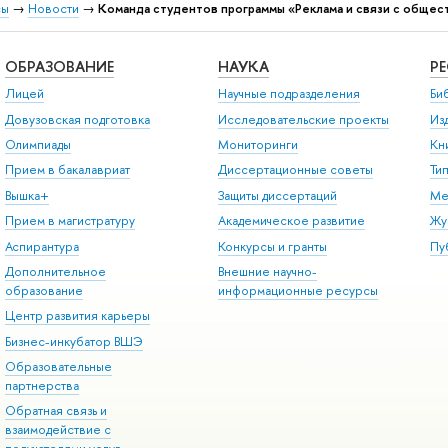
сы
→
Новости
→
Команда студентов программы «Реклама и связи с общес
ОБРАЗОВАНИЕ
НАУКА
Р
Лицей
Научные подразделения
Би
Довузовская подготовка
Исследовательские проекты
Из
Олимпиады
Мониторинги
Кн
Прием в бакалавриат
Диссертационные советы
Ти
Вышка+
Защиты диссертаций
Ме
Прием в магистратуру
Академическое развитие
Жу
Аспирантура
Конкурсы и гранты
Пу
Дополнительное
Внешние научно-
образование
информационные ресурсы
Центр развития карьеры
Бизнес-инкубатор ВШЭ
Образовательные
партнерства
Обратная связь и
взаимодействие с