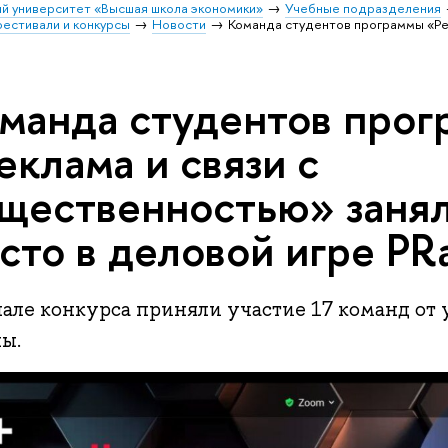
й университет «Высшая школа экономики»
Учебные подразделения
естивали и конкурсы
Новости
Команда студентов программы «Ре
манда студентов про
еклама и связи с
щественностью» занял
сто в деловой игре PR
але конкурса приняли участие 17 команд от 
ы.