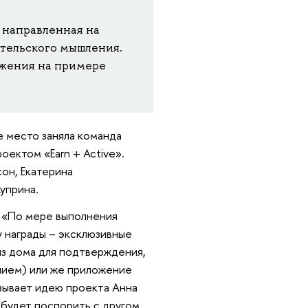
, направленная на
тельского мышления.
жения на примере
е место заняла команда
оектом «Earn + Active».
он, Екатерина
Куприна.
. «По мере выполнения
 награды – эксклюзивные
из дома для подтверждения,
ением) или же приложение
азывает идею проекта Анна
 будет поспорить с другом