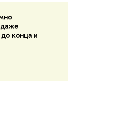
умно
я даже
 до конца и