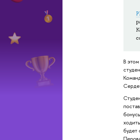
P
р
К
с
В этом
студен
Команд
Сердеч
Студен
постав
бонусы
ходить
будет 
Перова