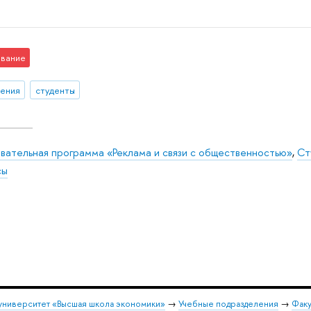
вание
ения
студенты
вательная программа «Реклама и связи с общественностью»
,
Ст
сы
университет «Высшая школа экономики»
→
Учебные подразделения
→
Факу