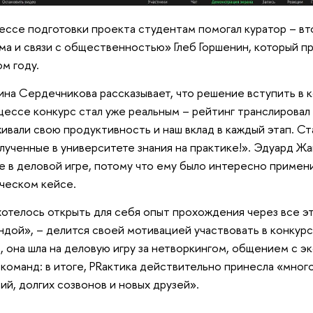
ессе подготовки проекта студентам помогал куратор – в
ма и связи с общественностью» Глеб Горшенин, который пр
м году.
ина Сердечникова рассказывает, что решение вступить в 
цессе конкурс стал уже реальным – рейтинг транслировал 
ивали свою продуктивность и наш вклад в каждый этап. С
лученные в университете знания на практике!». Эдуард Ж
е в деловой игре, потому что ему было интересно примен
ческом кейсе.
отелось открыть для себя опыт прохождения через все эта
ндой», – делится своей мотивацией участвовать в конкур
, она шла на деловую игру за нетворкингом, общением с э
 команд: в итоге, PRактика действительно принесла «мно
ий, долгих созвонов и новых друзей».