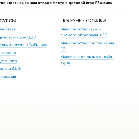
твенностью» заняла второе место в деловой игре PRактика
ЕСУРСЫ
ПОЛЕЗНЫЕ ССЫЛКИ
блиотека
Министерство науки и
высшего образования РФ
дательский дом ВШЭ
Министерство просвещения
ижный магазин «БукВышка»
РФ
пография
Массовые открытые онлайн-
диацентр
курсы
рналы ВШЭ
бликации