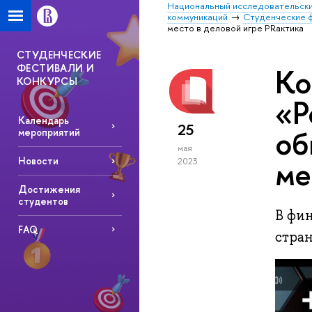
Национальный исследовательски
коммуникаций
Студенческие ф
место в деловой игре PRактика
СТУДЕНЧЕСКИЕ
ФЕСТИВАЛИ И
Ко
КОНКУРСЫ
«Р
Календарь
25
об
мероприятий
мая
ме
Новости
2023
Достижения
студентов
В фин
FAQ
стран