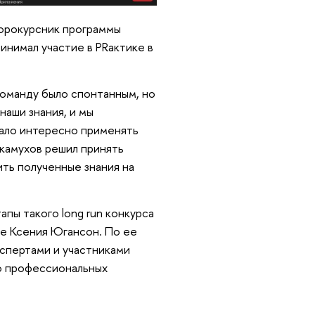
торокурсник программы
инимал участие в PRактике в
команду было спонтанным, но
наши знания, и мы
тало интересно применять
акамухов решил принять
ить полученные знания на
пы такого long run конкурса
се Ксения Югансон. По ее
кспертами и участниками
го профессиональных