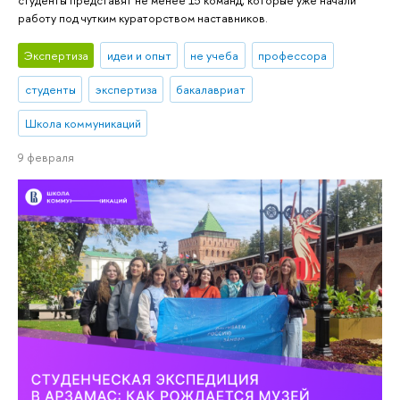
работу под чутким кураторством наставников.
Экспертиза
идеи и опыт
не учеба
профессора
студенты
экспертиза
бакалавриат
Школа коммуникаций
9 февраля