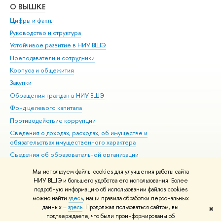
О ВЫШКЕ
ОБ
Цифры и факты
Ли
Руководство и структура
Дов
Устойчивое развитие в НИУ ВШЭ
Ол
Преподаватели и сотрудники
При
Корпуса и общежития
Вы
Закупки
При
Обращения граждан в НИУ ВШЭ
Ас
Фонд целевого капитала
До
Противодействие коррупции
Цен
Сведения о доходах, расходах, об имуществе и
Би
обязательствах имущественного характера
Об
Сведения об образовательной организации
Обр
Людям с ограниченными возможностями здоровья
Мы используем файлы cookies для улучшения работы сайта
Единая платежная страница
НИУ ВШЭ и большего удобства его использования. Более
подробную информацию об использовании файлов cookies
Работа в Вышке
можно найти
здесь
, наши правила обработки персональных
данных –
здесь
. Продолжая пользоваться сайтом, вы
✖
Редактору
подтверждаете, что были проинформированы об