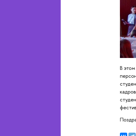
В этом
персон
студен
кадров
студен
фестив
Поздра