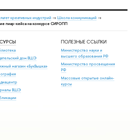
льтет креативных индустрий
→
Школа коммуникаций
→
ие пиар-кейса на конкурсе СИРОПП
ЕСУРСЫ
ПОЛЕЗНЫЕ ССЫЛКИ
блиотека
Министерство науки и
высшего образования РФ
дательский дом ВШЭ
Министерство просвещения
ижный магазин «БукВышка»
РФ
пография
Массовые открытые онлайн-
диацентр
курсы
рналы ВШЭ
бликации