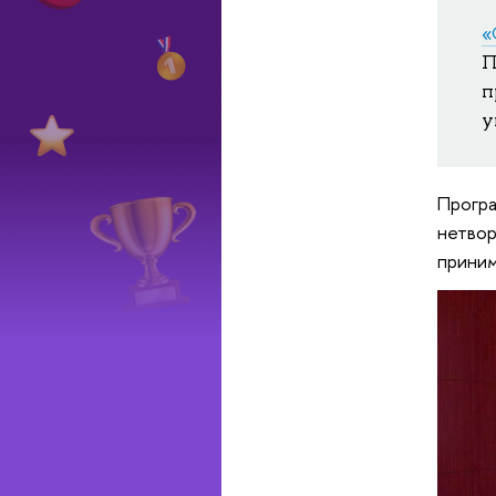
«
П
п
у
Програ
нетвор
приним