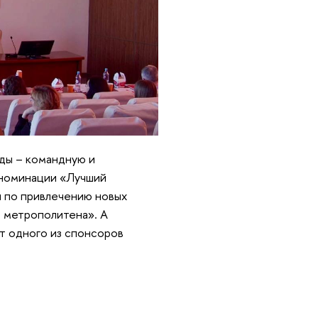
ады – командную и
в номинации «Лучший
и по привлечению новых
 метрополитена». А
т одного из спонсоров