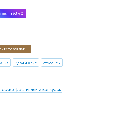
ситетская жизнь
ения
идеи и опыт
студенты
ческие фестивали и конкурсы