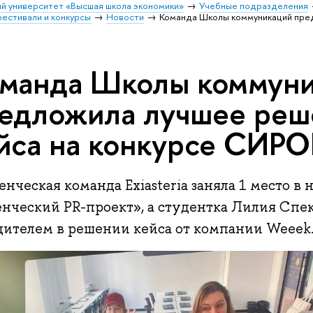
й университет «Высшая школа экономики»
Учебные подразделения
естивали и конкурсы
Новости
Команда Школы коммуникаций пред
манда Школы коммун
едложила лучшее реш
йса на конкурсе СИР
енческая команда Exiasteria заняла 1 место 
енческий PR-проект», а студентка Лилия Спек
дителем в решении кейса от компании Weeek