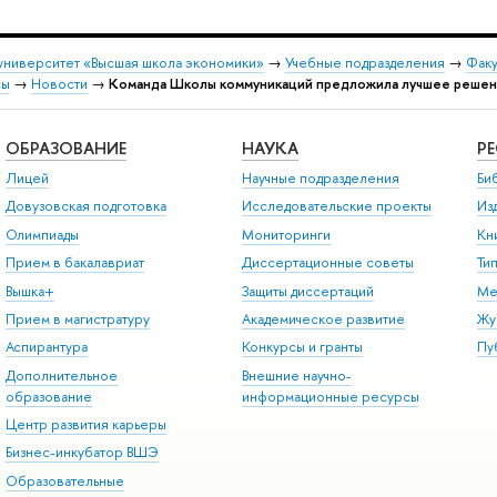
университет «Высшая школа экономики»
→
Учебные подразделения
→
Факу
сы
→
Новости
→
Команда Школы коммуникаций предложила лучшее решен
ОБРАЗОВАНИЕ
НАУКА
Р
Лицей
Научные подразделения
Би
Довузовская подготовка
Исследовательские проекты
Из
Олимпиады
Мониторинги
Кн
Прием в бакалавриат
Диссертационные советы
Ти
Вышка+
Защиты диссертаций
Ме
Прием в магистратуру
Академическое развитие
Жу
Аспирантура
Конкурсы и гранты
Пу
Дополнительное
Внешние научно-
образование
информационные ресурсы
Центр развития карьеры
Бизнес-инкубатор ВШЭ
Образовательные