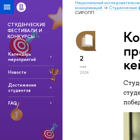
Национальный исследовательски
коммуникаций
Студенческие ф
СИРОПП
СТУДЕНЧЕСКИЕ
ФЕСТИВАЛИ И
Ко
КОНКУРСЫ
пр
Календарь
2
ке
мероприятий
мая
Новости
2024
Студ
Достижения
студентов
студ
побе
FAQ