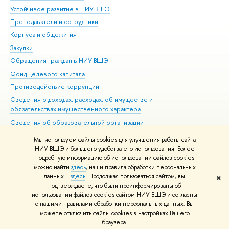
Устойчивое развитие в НИУ ВШЭ
Ол
Преподаватели и сотрудники
При
Корпуса и общежития
Вы
Закупки
При
Обращения граждан в НИУ ВШЭ
Ас
Фонд целевого капитала
До
Противодействие коррупции
Цен
Сведения о доходах, расходах, об имуществе и
Би
обязательствах имущественного характера
Об
Сведения об образовательной организации
Обр
Людям с ограниченными возможностями здоровья
Мы используем файлы cookies для улучшения работы сайта
Единая платежная страница
НИУ ВШЭ и большего удобства его использования. Более
подробную информацию об использовании файлов cookies
Работа в Вышке
можно найти
здесь
, наши правила обработки персональных
данных –
здесь
. Продолжая пользоваться сайтом, вы
✖
Редактору
подтверждаете, что были проинформированы об
© НИУ ВШЭ 1993–2026
Адреса и контакты
Условия использования
использовании файлов cookies сайтом НИУ ВШЭ и согласны
с нашими правилами обработки персональных данных. Вы
материалов
Политика конфиденциальности
Карта сайта
можете отключить файлы cookies в настройках Вашего
Шрифты HSE Sans и HSE Slab разработаны в
Школе дизайна НИУ ВШЭ
браузера.