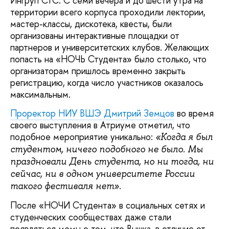
Ингруп СтС. С семи вечера и до шести утра на
территории всего корпуса проходили лектории,
мастер-классы, дискотека, квесты, были
организованы интерактивные площадки от
партнеров и университетских клубов. Желающих
попасть на «НОЧЬ Студента» было столько, что
организаторам пришлось временно закрыть
регистрацию, когда число участников оказалось
максимальным.
Проректор НИУ ВШЭ Дмитрий Земцов
во время
своего выступления в Атриуме отметил, что
подобное мероприятие уникально:
«Когда я был
студентом, ничего подобного не было. Мы
праздновали День студента, но ни тогда, ни
сейчас, ни в одном университете России
такого фестиваля нет».
После «НОЧИ Студента» в социальных сетях и
студенческих сообществах даже стали
появляться мемы о том, что Вышка, в отличие от