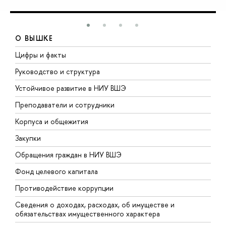
О ВЫШКЕ
Цифры и факты
Л
Руководство и структура
Д
Устойчивое развитие в НИУ ВШЭ
О
Преподаватели и сотрудники
П
Корпуса и общежития
В
Закупки
П
Обращения граждан в НИУ ВШЭ
А
Фонд целевого капитала
Д
Противодействие коррупции
Ц
Сведения о доходах, расходах, об имуществе и
Б
обязательствах имущественного характера
О