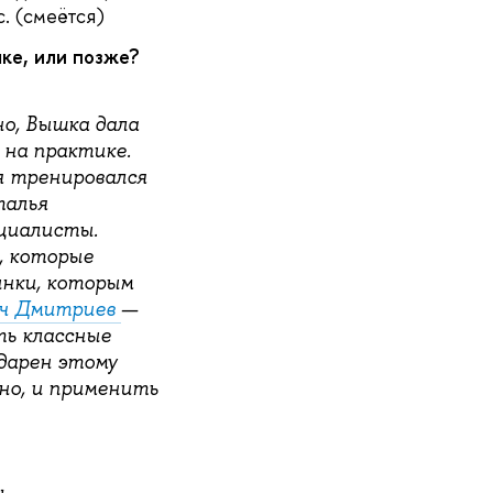
с. (смеётся)
ке, или позже?
но, Вышка дала
 на практике.
я тренировался
талья
циалисты.
, которые
инки, которым
ич Дмитриев
—
ть классные
дарен этому
жно, и применить