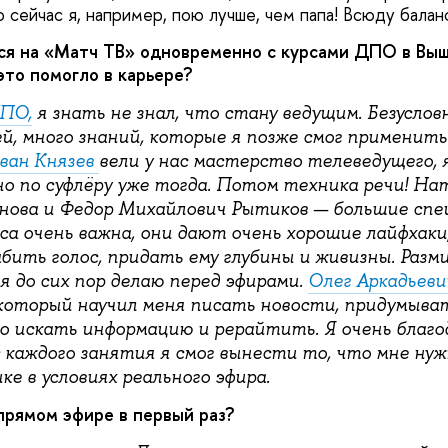
 сейчас я, например, пою лучше, чем папа! Всюду балан
я на «Матч ТВ» одновременно с курсами ДПО в Выш
это помогло в карьере?
ПО,
я знать не знал, что стану ведущим. Безуслов
й, много знаний, которые я позже смог применить
ван Князев
вели у нас мастерство телеведущего, 
о по суфлёру уже тогда. Потом техника речи! На
нова и Федор Михайлович Рытиков — большие спе
са очень важна, они дают очень хорошие лайфхаки
бить голос, придать ему глубины и живизны. Разм
 я до сих пор делаю перед эфирами.
Олег Аркадьев
 который научил меня писать новости, придумыва
ро искать информацию и рерайтить. Я очень благо
 с каждого занятия я смог вынести то, что мне ну
е в условиях реального эфира.
прямом эфире в первый раз?