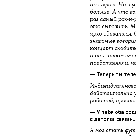
проиграю. Но в ус
больше. А что к
раз самый рок-н-
это выразить. М
ярко одеваться. 
знакомые говорил
концерт сходить
и они потом смот
представляли, на
— Теперь ты теле
Индивидуального 
действительно у
работой, просто 
— У тебя оба род
с детства связан…
Я мог стать фут