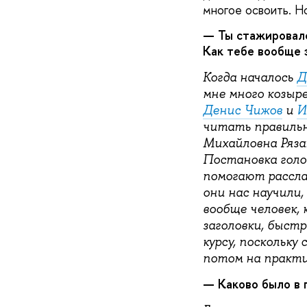
многое освоить. Но
— Ты стажировалс
Как тебе вообще 
Когда началось
Д
мне много козыре
Денис Чижов
и
И
читать правильн
Михайловна Ряза
Постановка голо
помогают рассла
они нас научили,
вообще человек,
заголовки, быст
курсу, поскольку
потом на практик
— Каково было в 