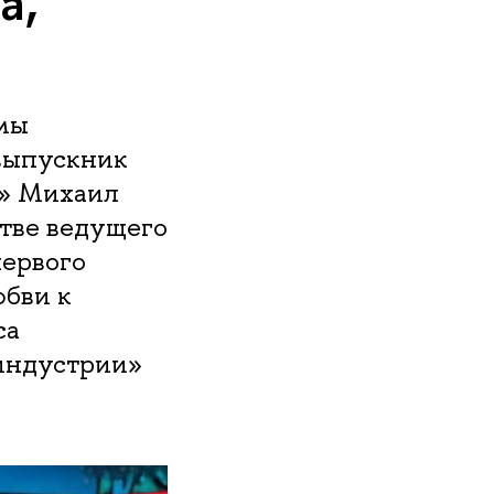
а,
ммы
выпускник
х» Михаил
стве ведущего
первого
юбви к
са
индустрии»