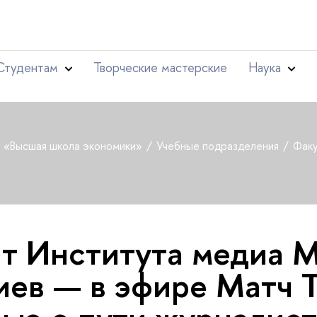
Студентам
Творческие мастерские
Наука
т «Высшая школа экономики»
Учебные подразделения
Факу
т Института медиа 
иев — в эфире Матч Т