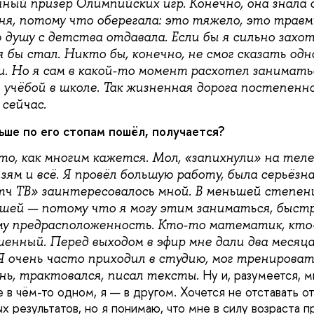
ный призёр Олимпийских игр. Конечно, она знала 
ня, потому что оберегала: это тяжело, это травм
 душу с детства отдавала. Если бы я сильно захо
 бы стал. Никто бы, конечно, не смог сказать од
и. Но я сам в какой-то момент расхотел занимать
 учёбой в школе. Так жизненная дорога постепенно
 сейчас.
ьше по его стопам пошёл, получается?
то, как многим кажется. Мол, «запихнули» на тел
ям и всё. Я провёл большую работу, была серьёзна
ч ТВ» заинтересовалось мной. В меньшей степен
ьшей — потому что я могу этим заниматься, быстр
му предрасположенность. Кто-то математик, кто-
шенный. Перед выходом в эфир мне дали два месяц
Я очень часто приходил в студию, мог тренироват
Ну и, разумеется, 
нь, трактовался, писал тексты.
 в чём-то одном, я — в другом. Хочется не отставать от
х результатов, но я понимаю, что мне в силу возраста 