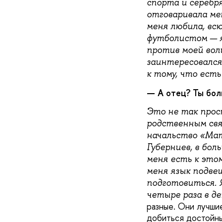
спорта и серебря
отговаривала ме
меня любила, всю
футболистом — я
против моей вол
заинтересовался
к тому, что есть
— А отец? Ты бол
Это не так прос
родственным связ
начальство «Мат
Губерниев, в бол
меня есть к это
меня язык подве
подготовиться. 
четыре раза в де
разные. Они лучшие
добиться достойны