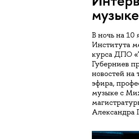
Интерв
музыке
В ночь на 10
Института м
курса ДПО «
Губерниев пр
новостей на 
эфира, профе
музыке с Мих
магистратур
Александра 