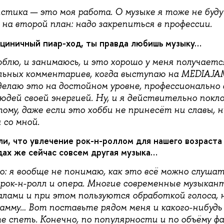
стика — это моя работа. О музыке я тоже не буду
на второй план: надо закрепиться в профессии.
 циничный пиар-ход, ты правда любишь музыку…
юблю, и занимаюсь, и это хорошо у меня получаетс
ьных комментариев, когда выступаю на MEDIAJAM
делаю это на достойном уровне, профессионально 
юдей своей энергией. Ну, и я действительно покл
тому, даже если это хобби не принесёт ни славы, н
 со мной.
ли, что увлечение рок-н-роллом для нашего возраста
дах же сейчас совсем другая музыка…
: я вообще не понимаю, как это всё можно слушат
 рок-н-ролл и опера. Многие современные музыкан
алами и при этом пользуются обработкой голоса, 
амму… Вот поставьте рядом меня и какого-нибудь
е спеть. Конечно, по популярности и по объёму фа