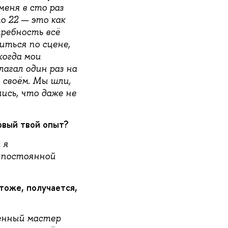
меня в сто раз
о 22 — это как
требность всё
иться по сцене,
когда мои
лагал один раз на
 своём. Мы шли,
ись, что даже не
рвый твой опыт?
 я
о постоянной
тоже, получается,
женный мастер