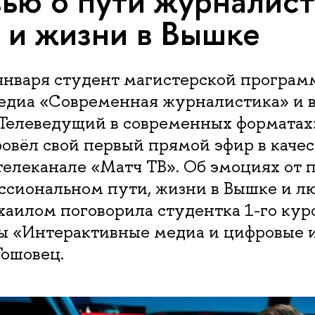
ью о пути журналист
 и жизни в Вышке
 января студент магистерской програ
едиа «Современная журналистика» и 
Телеведущий в современных формата
овёл свой первый прямой эфир в каче
телеканале «Матч ТВ». Об эмоциях от 
ссиональном пути, жизни в Вышке и л
аилом поговорила студентка 1-го кур
ы «Интерактивные медиа и цифровые 
Гошовец.