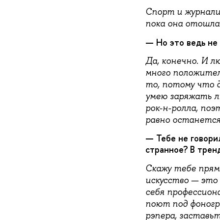
Спорт и журнали
пока она отошла 
— Но это ведь не
Да, конечно. И л
много положител
то, потому что 
умею заряжать л
рок-н-ролла, поэ
равно останется
— Тебе не говори
странное? В трен
Скажу тебе прямо
искусство — это
себя профессион
поют под фоногр
рэпера, заставьт