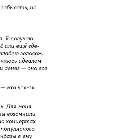
 забывать, но
я. Я получаю
 или ещё где-
владею голосом,
оняюсь идеалам
и денег — оно всё
 — это что-то
ь. Для меня
ты возомнили
на концертах
 популярного
нбазы я ему