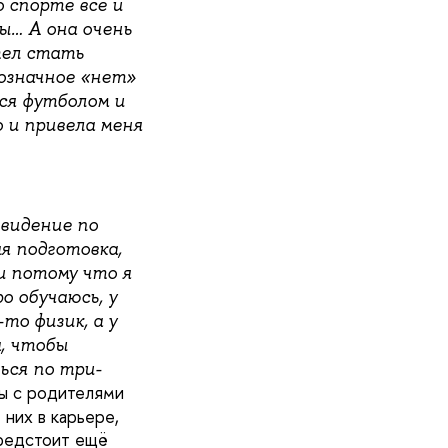
о спорте всё и
ы… А она очень
тел стать
нозначное «нет»
ся футболом и
 и привела меня
евидение по
я подготовка,
и потому что я
о обучаюсь, у
то физик, а у
а, чтобы
ься по три-
мы с родителями
 них в карьере,
предстоит ещё