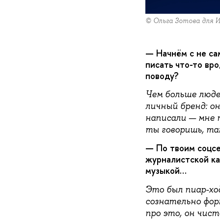
© Ольга Зотова для 
— Начнём с не сам
писать что-то вр
поводу?
Чем больше люд
личный бренд: о
написали — мне 
ты говоришь, там
— По твоим соцсе
журналистской ка
музыкой…
Это был пиар-ход
сознательно форм
про это, он чист