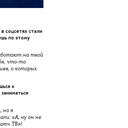
 в соцсетях стали
ешь по этому
аботают на твой
бя, что-то
иев, о которых
шься к
ь заниматься
 но я
ли: «А, ну он не
Матч ТВ»!