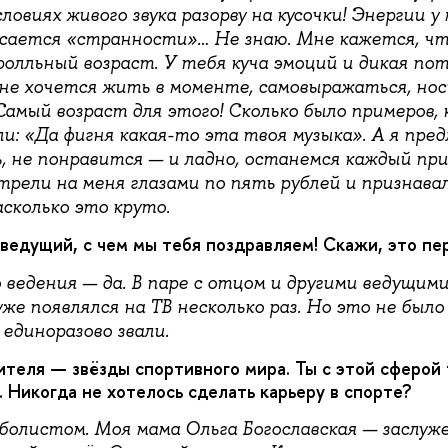
ловиях живого звука разорву на кусочки! Энергии у 
асается «странности»… Не знаю. Мне кажется, чт
ролльный возраст. У тебя куча эмоций и дикая по
не хочется жить в моменте, самовыражаться, нос
Самый возраст для этого! Сколько было примеров, 
и: «Да фигня какая-то эта твоя музыка». А я пред
, не понравится — и ладно, останемся каждый при
рели на меня глазами по пять рублей и признавал
сколько это круто.
ведущий, с чем мы тебя поздравляем! Скажи, это пе
ведения — да. В паре с отцом и другими ведущими
же появлялся на ТВ несколько раз. Но это не был
единоразово звали.
ителя — звёзды спортивного мира. Ты с этой сферой 
 Никогда не хотелось сделать карьеру в спорте?
болистом. Моя мама Ольга Богославская — заслу