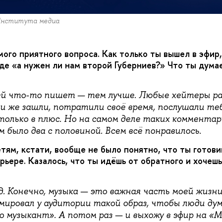
Института медиа
ого приятного вопроса. Как только ты вышел в эфир,
оде «а нужен ли нам второй Губерниев?» Что ты дума
ей что-то пишет — тем лучше. Любые хейтеры р
ни же зашли, потратили своё время, послушали те
только в плюс. Но на самом деле таких комментар
 было два с половиной. Всем всё понравилось.
тям, кстати, вообще не было понятно, что ты готови
рьере. Казалось, что ты идёшь от обратного и хочеш
. Конечно, музыка — это важная часть моей жизни,
ировал у аудитории такой образ, чтобы люди дума
о музыкант». А потом раз — и выхожу в эфир на «