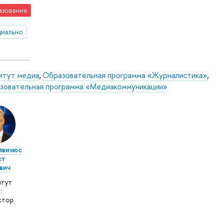
азование
иально
итут медиа
,
Образовательная программа «Журналистика»
,
зовательная программа «Медиакоммуникации»
явичюс
ст
вич
итут
:
ктор