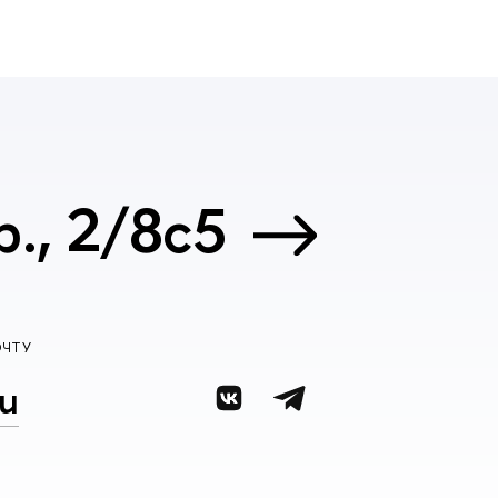
., 2/8с5
ОЧТУ
u