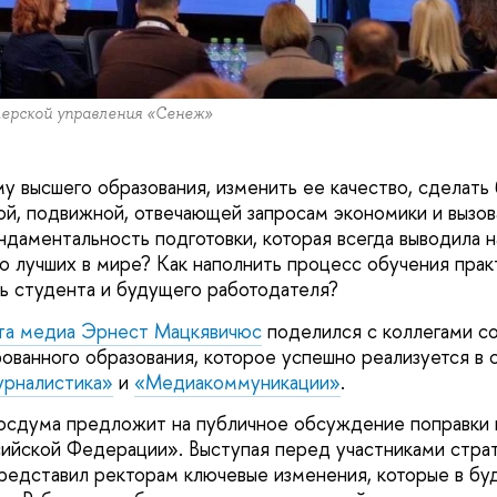
ерской управления «Сенеж»
му высшего образования, изменить ее качество, сделать
ой, подвижной, отвечающей запросам экономики и вызо
ндаментальность подготовки, которая всегда выводила 
ло лучших в мире? Как наполнить процесс обучения прак
ь студента и будущего работодателя?
та медиа Эрнест Мацкявичюс
поделился с коллегами с
ованного образования, которое успешно реализуется 
рналистика»
и
«Медиакоммуникации»
.
осдума предложит на публичное обсуждение поправки 
сийской Федерации». Выступая перед участниками стра
редставил ректорам ключевые изменения, которые в б