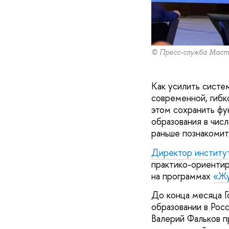
© Пресс-служба Маст
Как усилить систе
современной, гибк
этом сохранить фу
образования в чис
раньше познакомит
Директор институ
практико-ориентир
на программах
«Жу
До конца месяца Г
образовании в Рос
Валерий Фальков п