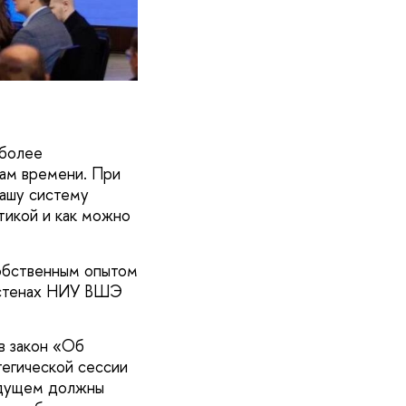
 более
вам времени. При
нашу систему
тикой и как можно
обственным опытом
в стенах НИУ ВШЭ
в закон «Об
тегической сессии
удущем должны