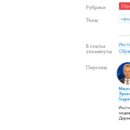
Обр
Рубрики
офиц
Темы
Инст
В статье
Обра
упомянуты
Персоны
Мацк
Эрне
Гедре
Инст
медиа
Дире