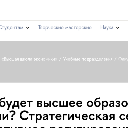
Студентам
Творческие мастерские
Наука
т «Высшая школа экономики»
Учебные подразделения
Факу
будет высшее образ
ии? Стратегическая с