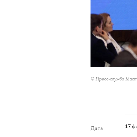
© Пресс-служба Маст
17 фе
Дата