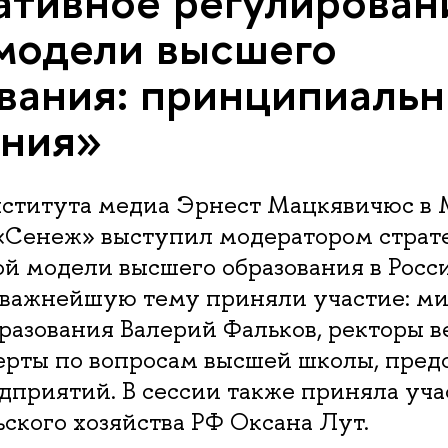
тивное регулирован
модели высшего
вания: принципиаль
ения»
ститута медиа Эрнест Мацкявичюс в 
«Сенеж» выступил модератором страт
ой модели высшего образования в Росси
а важнейшую тему приняли участие: м
разования Валерий Фальков, ректоры 
ерты по вопросам высшей школы, пред
дприятий. В сессии также приняла уча
ского хозяйства РФ Оксана Лут.