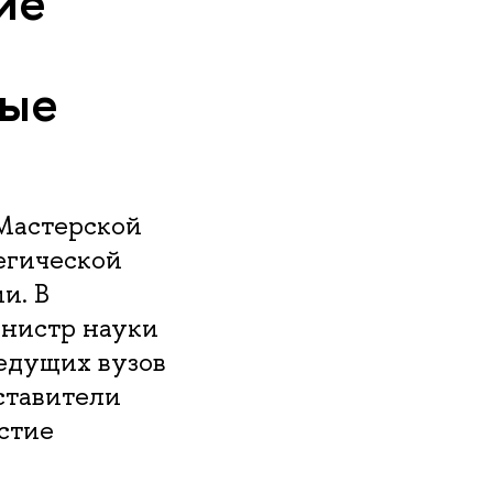
ие
ные
Мастерской
егической
и. В
инистр науки
ведущих вузов
ставители
стие