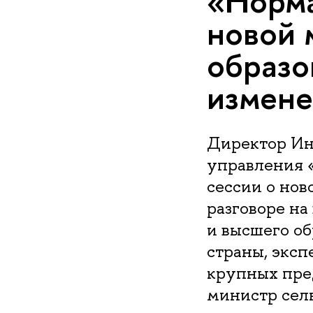
«Норма
новой 
образо
измен
Директор Ин
управления 
сессии о нов
разговоре н
и высшего об
страны, эксп
крупных пре
министр сель