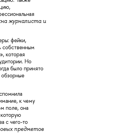
цию,
фессиональная
лжна журналиста и
ры: фейки,
ь собственным
», которая
удитории. Но
огда было принято
а обзорные
вспомнила
мание, к чему
м поле, она
, которую
а с чего-то
зовых предметов