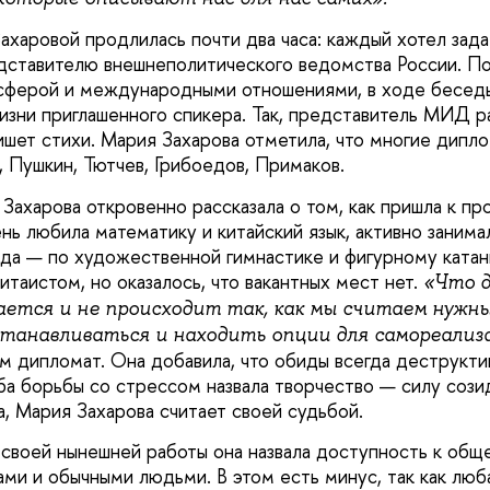
ахаровой продлилась почти два часа: каждый хотел зада
дставителю внешнеполитического ведомства России. П
сферой и международными отношениями, в ходе беседы
изни приглашенного спикера. Так, представитель МИД р
ишет стихи. Мария Захарова отметила, что многие дипл
, Пушкин, Тютчев, Грибоедов, Примаков.
 Захарова откровенно рассказала о том, как пришла к п
ень любила математику и китайский язык, активно занима
яда — по художественной гимнастике и фигурному ката
итаистом, но оказалось, что вакантных мест нет.
«Что д
ается и не происходит так, как мы считаем нужн
станавливаться и находить опции для самореализ
м дипломат. Она добавила, что обиды всегда деструкти
ба борьбы со стрессом назвала творчество — силу созид
а, Мария Захарова считает своей судьбой.
 своей нынешней работы она назвала доступность к общ
ми и обычными людьми. В этом есть минус, так как люб