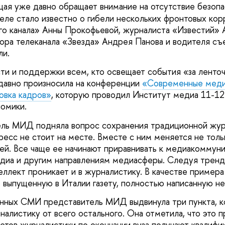
щая уже давно обращает внимание на отсутствие безопа
деле стало известно о гибели нескольких фронтовых ко
о канала» Анны Прокофьевой, журналиста «Известий» 
ора телеканала «Звезда» Андрея Панова и водителя съ
ли.
ти и поддержки всем, кто освещает события «за ленто
давно произносила на конференции
«Современные меди
товка кадров»
, которую проводил Институт медиа 11-12 
омики.
ель МИД подняла вопрос сохранения традиционной жур
ресс не стоит на месте. Вместе с ним меняется не толь
ней. Все чаще ее начинают приравнивать к медиакоммун
диа и другим направлениям медиасферы. Следуя тренд
еллект проникает и в журналистику. В качестве пример
 выпущенную в Италии газету, полностью написанную н
нных СМИ представитель МИД выдвинула три пункта, к
алистику от всего остального. Она отметила, что это п
тетов журналистики по окончании вуза получают квалифи