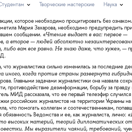
ама закончила МГИМО по специальности «журналист-ме
е одним советом с медийщиками: никогда не читать сво
а. В качестве исключения она привела в пример «молн
кции, которое необходимо процитировать без ознаком
отметила Мария Захарова, необходимо предупредить пр
ившем сообщении.
«Чтение выдает в вас: первое —
в, а второе — людей абсолютно незаинтересованн
— п
, либо вам все равно. Не знаю даже, что хуже»,
Д.
, что журналистика сильно изменилась за последние де
а иного, когда против страны развернута гибридн
арова. Главными задачами журналистики она назвала сох
ти, противодействие дезинформации, борьбу за правду 
тель МИД рассказала, что ее первый телеэфир случился
ки российских журналистов на территории Украины на
ла, что помогать коллегам и соотечественникам, попавш
 обязанность Ведомства и ее, как журналиста, лично:
«
-то высоких материй, теорий дипломатических о
овестки. Мы выразители чаяний, требований, чув