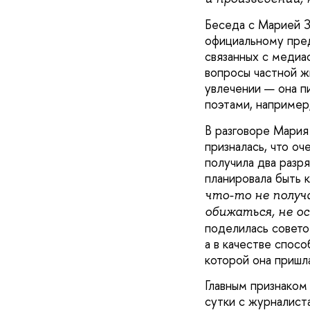
Беседа с Марией З
официальному пре
связанных с медиа
вопросы частной ж
увлечении — она п
поэтами, например
В разговоре Мария
призналась, что оч
получила два разр
планировала быть к
что-то не получ
обижаться, не о
поделилась совето
а в качестве спосо
которой она пришл
Главным признаком
сутки с журналиста