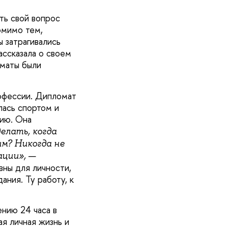
ть свой вопрос
омимо тем,
 затрагивались
ассказала о своем
оматы были
рофессии. Дипломат
лась спортом и
нию. Она
елать, когда
ым? Никогда не
—
ации»,
вны для личности,
ания. Ту работу, к
ению 24 часа в
ая личная жизнь и