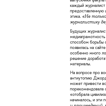
каждый журналист 
предоставленную 
этика.
«Не только
журналистику де
Будущих журналист
медиаграмотность 
способом борьбы с
появилась на сайт
особенно много ло
решение доработат
материалы.
На вопросе про во
антиутопию Джорд
может привести вс
порекомендовала с
«отобрала цивилиз
начиналось, и эти 
и произведений,