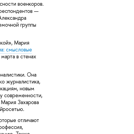
сности военкоров.
рреспондентов —
Александра
емочной группы
чкой», Мария
а: смысловые
марта в стенах
налистики. Она
ко журналистика,
икациям, новым
у современности,
а Мария Захарова
ейросетью.
оторые отличают
рофессия,
кацию. Также