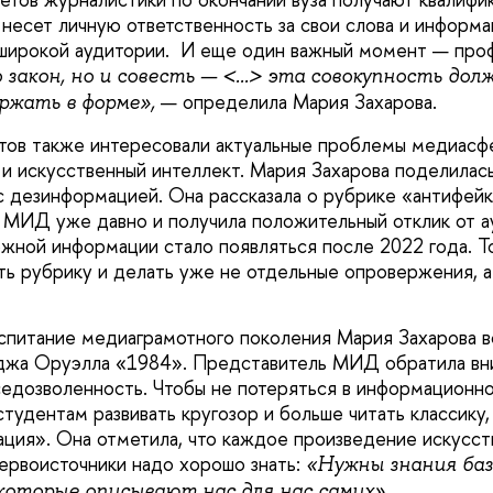
несет личную ответственность за свои слова и информа
широкой аудитории. И еще один важный момент — про
 закон, но и совесть — <...> эта совокупность до
— определила Мария Захарова.
ржать в форме»,
ов также интересовали актуальные проблемы медиасфе
и искусственный интеллект. Мария Захарова поделилас
 дезинформацией. Она рассказала о рубрике «антифейк
е МИД уже давно и получила положительный отклик от а
жной информации стало появляться после 2022 года. Т
ь рубрику и делать уже не отдельные опровержения, 
спитание медиаграмотного поколения Мария Захарова 
жа Оруэлла «1984». Представитель МИД обратила вни
едозволенность. Чтобы не потеряться в информационно
тудентам развивать кругозор и больше читать классику
ация». Она отметила, что каждое произведение искусств
первоисточники надо хорошо знать:
«Нужны знания ба
 которые описывают нас для нас самих».