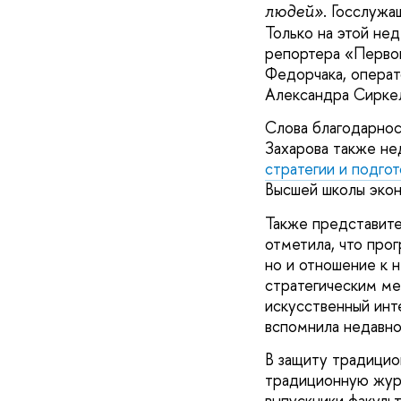
. Госслужа
людей»
Только на этой не
репортера «Первог
Федорчака, операт
Александра Сирке
Слова благодарнос
Захарова также не
стратегии и подго
Высшей школы экон
Также представит
отметила, что прог
но и отношение к 
стратегическим ме
искусственный инт
вспомнила недавно
В защиту традицио
традиционную журн
выпускники факуль