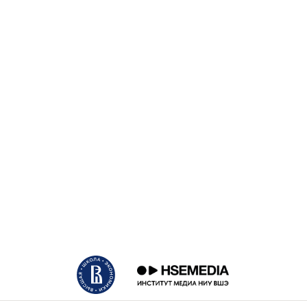
На встрече присут
им. Плеханова. В 
из самой большой 
традиционно выст
Перед началом бес
простой брифинг и
на все вопросы и п
Первый вопрос за
в Эр-Рияде, котор
проходит «за закр
направлениям». Мн
информационных аг
Вопрос про Эр-Рия
объяснив его стру
— объяс
хотите»,