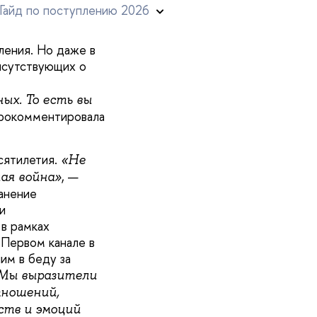
ждународник».
й вопрос с экрана
ию» — экстренное
ления. Но даже в
исутствующих о
ых. То есть вы
рокомментировала
сятилетия.
«Не
, —
ая война»
ранение
и
 в рамках
 Первом канале в
им в беду за
Мы выразители
тношений,
ств и эмоций