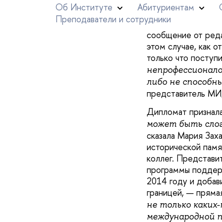
Мария Захарова с
Она поделилась ещ
телефона или лист
сообщение от реда
этом случае, как 
только что поступ
непрофессионало
либо не способны
представитель МИ
Дипломат признала
может быть слог
сказала Мария Зах
исторической памя
коллег. Представи
программы поддерж
2014 году и добави
границей, — прямая
не только каких
международной п