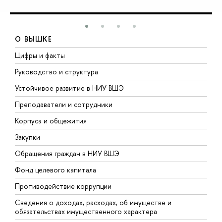
О ВЫШКЕ
Цифры и факты
Л
Руководство и структура
Д
Устойчивое развитие в НИУ ВШЭ
О
Преподаватели и сотрудники
П
Корпуса и общежития
В
Закупки
П
Обращения граждан в НИУ ВШЭ
А
Фонд целевого капитала
Д
Противодействие коррупции
Ц
Сведения о доходах, расходах, об имуществе и
Б
обязательствах имущественного характера
О