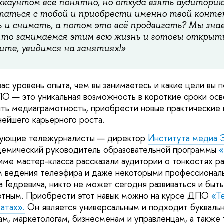
ккаунтом все понятно, но откуда взять аудиторию
таться с тобой и приобрести именно твой конте
 и снимать, а потом это всё продвигать? Мы знае
что занимаемся этим всю жизнь и готовы открыт
ите, увидимся на занятиях!»
вас уровень опыта, чем вы занимаетесь и какие цели вы 
О — это уникальная возможность в короткие сроки осв
ть медиаграмотность, приобрести новые практические 
ейшего карьерного роста.
кующие тележурналисты — директор
Института медиа
демический руководитель образовательной программы
«
име мастер-класса рассказали аудитории о тонкостях ра
м ведения телеэфира и даже некоторыми профессионал
 Гедревича, никто не может сегодня развиваться и быт
отным. Приобрести этот навык можно на курсе ДПО
«Те
атах».
Он является универсальным и подходит буквальн
ам, маркетологам, бизнесменам и управленцам, а также 