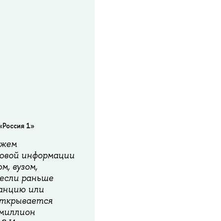
«Россия 1»
ожем
совой информации
, вузом,
 если раньше
танцию или
 открывается
 миллион