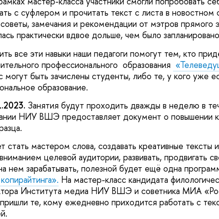
рамках мастер-класса участники смогли попробовать се
ать с суфлером и прочитать текст с листа в новостном
 советы, замечания и рекомендации от мэтров прямого э
ась практически вдвое дольше, чем было запланировано
ть все эти навыки наши педагоги помогут тем, кто прид
ительного профессионального образования
«Телеведущ
 могут быть зачислены студенты, либо те, у кого уже е
ональное образование.
1.2023.
Занятия будут проходить дважды в неделю в те
чании НИУ ВШЭ предоставляет документ о повышении к
разца.
чет стать мастером слова, создавать креативные тексты
 вниманием целевой аудитории, развивать, продвигать св
 на нем зарабатывать, полезной будет ещё одна прогр
копирайтинга».
На мастер-класс кандидата филологичес
ктора Института медиа НИУ ВШЭ и советника МИА «Ро
пришли те, кому ежедневно приходится работать с тек
ей.