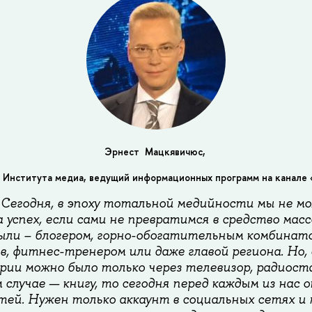
Эрнест Мацкявичюс,
Института медиа, ведущий информационных программ на канале 
! Сегодня, в эпоху тотальной медийности мы не м
 успех, если сами не превратимся в средство мас
были – блогером, горно-обогатительным комбинатом
в, фитнес-тренером или даже главой региона. Но,
рии можно было только через телевизор, радиос
м случае — книгу, то сегодня перед каждым из нас
тей. Нужен только аккаунт в социальных сетях и