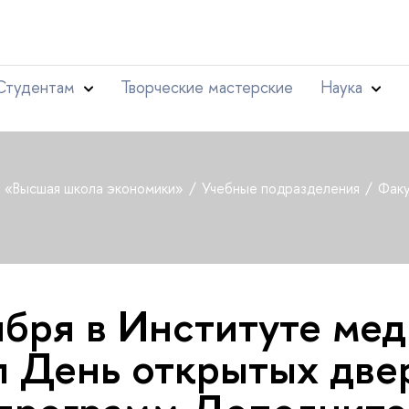
Студентам
Творческие мастерские
Наука
т «Высшая школа экономики»
Учебные подразделения
Факу
ября в Институте мед
 День открытых две