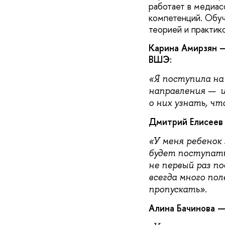
работает в медиас
компетенций. Обуч
теорией и практико
Карина Амирзян 
ВШЭ:
«Я поступила на
направления — и
о них узнать, чт
Дмитрий Елисеев 
«У меня ребенок 
будет поступать
не первый раз по
всегда много по
пропускать».
Алина Бачинова —