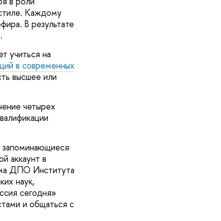
бя в роли
 стиле. Каждому
фира. В результате
.
ет учиться на
ий в современных
сть высшее или
чение четырех
валификации
 и запоминающиеся
ой аккаунт в
амма ДПО Института
ких наук,
ссия сегодня»
стами и общаться с