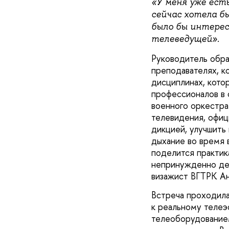
«У меня уже есть
сейчас хотела б
было бы интерес
телеведущей».
Руководитель обра
преподавателях, к
дисциплинах, кото
профессионалов в 
военного оркестр
телевидения, офиц
дикцией, улучшить 
дыхание во время 
поделится практик
непринужденно дер
визажист ВГТРК 
Встреча проходила
к реальному теле
телеоборудование