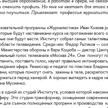
 высшее образование, я работаю в сфере, не связа
ы сменить профиль. Но мне не хватает для этого 
но поучиться. Привлекает профессия журналиста
зовательной программы «Журналистика» Иван Князев ра
оторые будут наставниками курса на протяжении всего о
рые они будут вести. Институт собрал самых талантлив
области телевидения. Среди них: Федор Рытиков — со
а Министерства обороны и Вера Коцюба — диктор Цент
иальный голос телеканала «Москва 24». Они помогут п
память, поставить голос, научат правильно интонироват
ведения эфира. Режиссер и педагог по пластике Владим
ами, которые помогут снять зажимы в теле, раскрепост
жаться перед камерой. А хорошо выглядеть в кадре на
Анна Мусиенко.
 в одной из студий Института, условия которой макси
эфиру. Это студия-трансформер, оснащенная современ
м для съемок полноценных программ и производства к