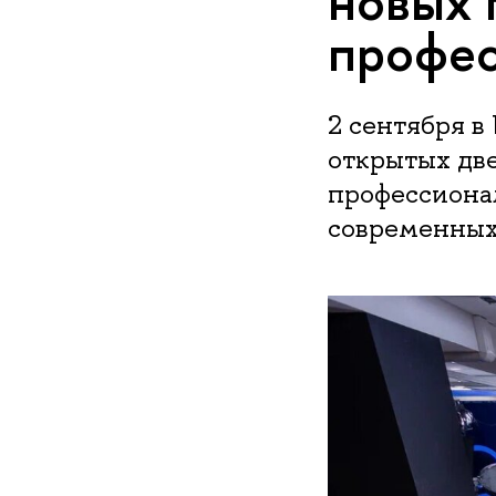
новых 
профес
2 сентября 
открытых дв
профессиона
современных