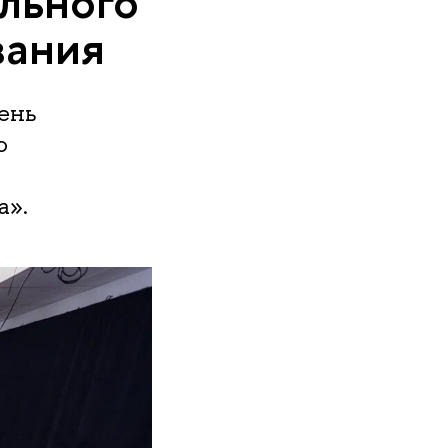
льного
вания
ень
о
а».