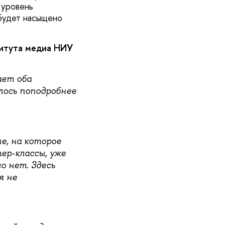
 уровень
будет насыщено
итута медиа НИУ
ает оба
лось поподробнее
е, на которое
р-классы, уже
о нет. Здесь
я не