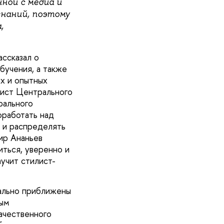
нной с медиа и
знаний, поэтому
,
ссказал о
бучения, а также
ых и опытных
лист Центрального
рального
оработать над
ь и распределять
ир Ананьев
иться, уверенно и
учит стилист-
мально приближены
ным
ачественного