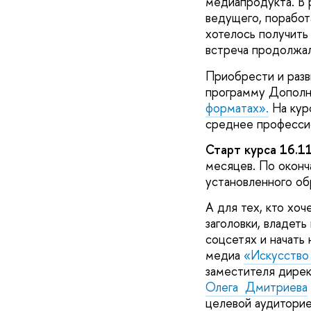
медиапродукта. В 
ведущего, поработ
хотелось получить
встреча продолжал
Приобрести и разви
программу Дополн
форматах».
На курс
среднее професси
Старт курса 16.1
месяцев. По окон
установленного об
А для тех, кто хо
заголовки, владеть
соцсетях и начать
медиа
«Искусство 
заместителя дире
Олега Дмитриева
целевой аудитори