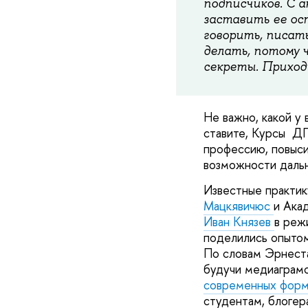
подписчиков. С а
заставить ее ос
говорить, писать
делать, потому 
секреты. Приход
Не важно, какой у 
ставите, Курсы ДП
профессию, повыси
возможности дальн
Известные практи
Мацкявичюс
и Ака
Иван Князев
в реж
поделились опыто
По словам Эрнеста
будучи медиаграм
современных форм
студентам, блогер