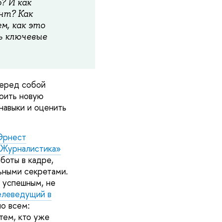
? И как
нт? Как
м, как это
ь ключевые
перед собой
оить новую
навыки и оценить
Эрнест
Журналистика»
боты в кадре,
ьными секретами.
ь успешным, не
леведущий в
о всем:
тем, кто уже