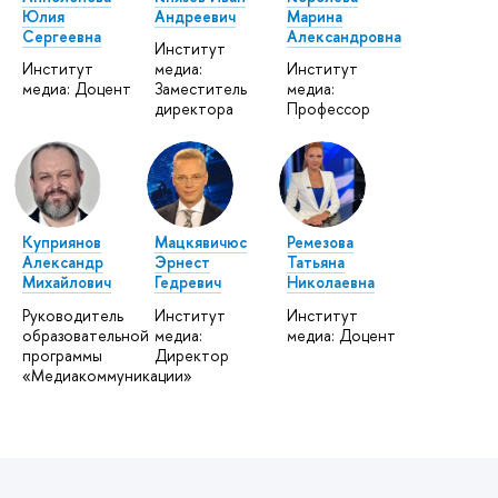
Юлия
Андреевич
Марина
Сергеевна
Александровна
Институт
Институт
медиа:
Институт
медиа: Доцент
Заместитель
медиа:
директора
Профессор
Куприянов
Мацкявичюс
Ремезова
Александр
Эрнест
Татьяна
Михайлович
Гедревич
Николаевна
Руководитель
Институт
Институт
образовательной
медиа:
медиа: Доцент
программы
Директор
«Медиакоммуникации»