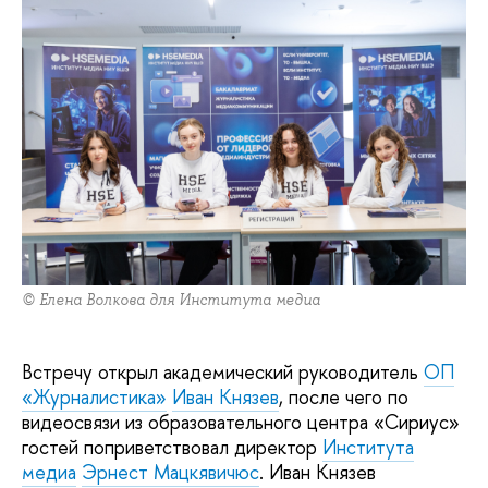
© Елена Волкова для Института медиа
Встречу открыл академический руководитель
ОП
«Журналистика»
Иван Князев
, после чего по
видеосвязи из образовательного центра «Сириус»
гостей поприветствовал директор
Института
медиа
Эрнест Мацкявичюс
. Иван Князев