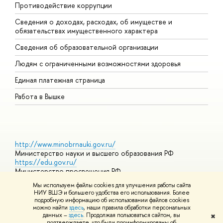
Противодействие коррупции
Ц
Сведения о доходах, расходах, об имуществе и
Б
обязательствах имущественного характера
О
Сведения об образовательной организации
О
Людям с ограниченными возможностями здоровья
Единая платежная страница
Работа в Вышке
http://www.minobrnauki.gov.ru/
Министерство науки и высшего образования РФ
https://edu.gov.ru/
Министерство просвещения РФ
https://elearning.hse.ru/mooc
Мы используем файлы cookies для улучшения работы сайта
Массовые открытые онлайн-курсы
НИУ ВШЭ и большего удобства его использования. Более
подробную информацию об использовании файлов cookies
можно найти
здесь
, наши правила обработки персональных
данных –
здесь
. Продолжая пользоваться сайтом, вы
✖
© НИУ ВШЭ 1993–2026
Адреса и контакты
Условия
подтверждаете, что были проинформированы об