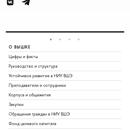
О ВЫШКЕ
Цифры и факты
Л
Руководство и структура
Д
Устойчивое развитие в НИУ ВШЭ
О
Преподаватели и сотрудники
П
Корпуса и общежития
В
Закупки
П
Обращения граждан в НИУ ВШЭ
А
Фонд целевого капитала
Д