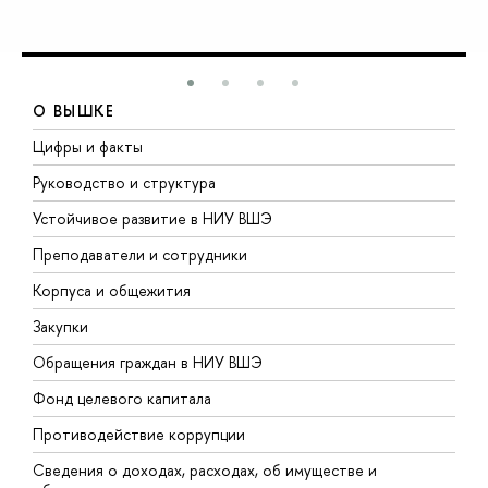
О ВЫШКЕ
Цифры и факты
Л
Руководство и структура
Д
Устойчивое развитие в НИУ ВШЭ
О
Преподаватели и сотрудники
П
Корпуса и общежития
В
Закупки
П
Обращения граждан в НИУ ВШЭ
А
Фонд целевого капитала
Д
Противодействие коррупции
Ц
Сведения о доходах, расходах, об имуществе и
Б