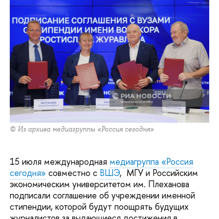
© Из архива медиагруппы «Россия сегодня»
15 июля международная
медиагруппа «Россия
сегодня»
совместно с
ВШЭ
, МГУ и Российским
экономическим университетом им. Плеханова
подписали соглашение об учреждении именной
стипендии, которой будут поощрять будущих
журналистов за выдающиеся достижения в