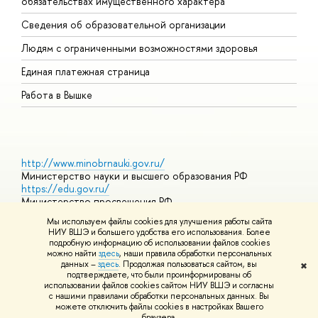
обязательствах имущественного характера
О
Сведения об образовательной организации
О
Людям с ограниченными возможностями здоровья
Единая платежная страница
Работа в Вышке
http://www.minobrnauki.gov.ru/
Министерство науки и высшего образования РФ
https://edu.gov.ru/
Министерство просвещения РФ
https://elearning.hse.ru/mooc
Мы используем файлы cookies для улучшения работы сайта
Массовые открытые онлайн-курсы
НИУ ВШЭ и большего удобства его использования. Более
подробную информацию об использовании файлов cookies
можно найти
здесь
, наши правила обработки персональных
данных –
здесь
. Продолжая пользоваться сайтом, вы
✖
© НИУ ВШЭ 1993–2026
Адреса и контакты
Условия
подтверждаете, что были проинформированы об
использования материалов
Политика конфиденциальности
Карта
использовании файлов cookies сайтом НИУ ВШЭ и согласны
сайта
с нашими правилами обработки персональных данных. Вы
Шрифты HSE Sans и HSE Slab разработаны в
Школе дизайна НИУ
можете отключить файлы cookies в настройках Вашего
ВШЭ
браузера.