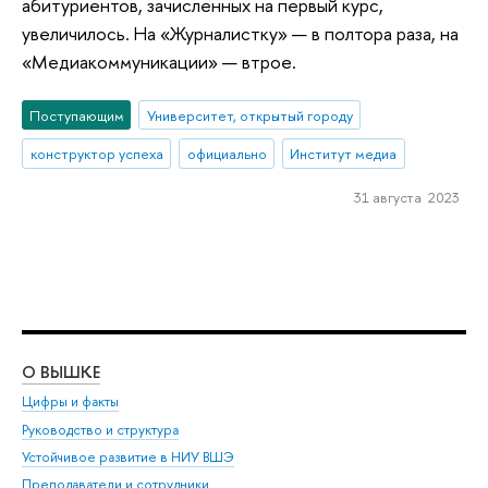
абитуриентов, зачисленных на первый курс,
увеличилось. На «Журналистку» — в полтора раза, на
«Медиакоммуникации» — втрое.
Поступающим
Университет, открытый городу
конструктор успеха
официально
Институт медиа
31 августа 2023
О ВЫШКЕ
ОБ
Цифры и факты
Ли
Руководство и структура
Дов
Устойчивое развитие в НИУ ВШЭ
Ол
Преподаватели и сотрудники
При