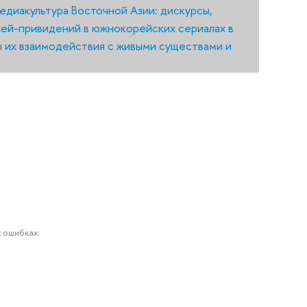
едиакультура Восточной Азии: дискурсы,
жей-привидений в южнокорейских сериалах в
ы их взаимодействия с живыми существами и
 ошибках.