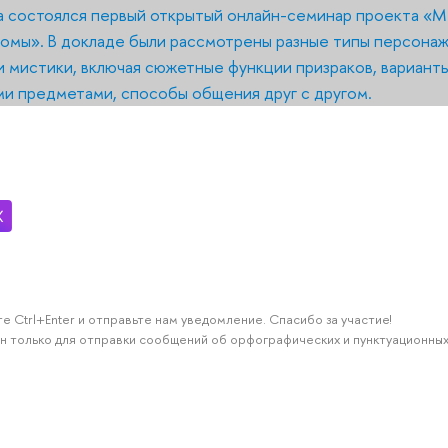
а состоялся первый открытый онлайн-семинар проекта «М
омы». В докладе были рассмотрены разные типы персона
и мистики, включая сюжетные функции призраков, вариант
и предметами, способы общения друг с другом.
е Ctrl+Enter и отправьте нам уведомление. Спасибо за участие!
н только для отправки сообщений об орфографических и пунктуационных