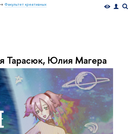
Факультет креативных
ия Тарасюк, Юлия Магера