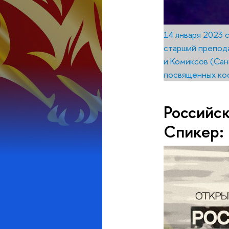
14 января 2023 
старший препода
и Комиксов (Сан
посвященных кос
Российск
Спикер: