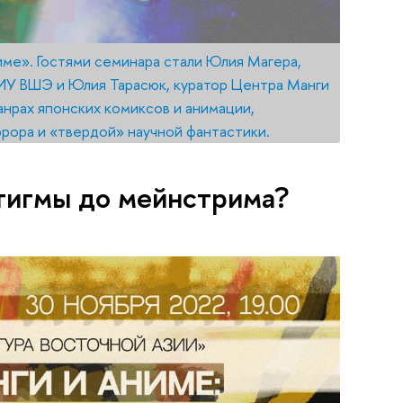
име». Гостями семинара стали Юлия Магера,
НИУ ВШЭ и Юлия Тарасюк, куратор Центра Манги
анрах японских комиксов и анимации,
рора и «твердой» научной фантастики.
стигмы до мейнстрима?