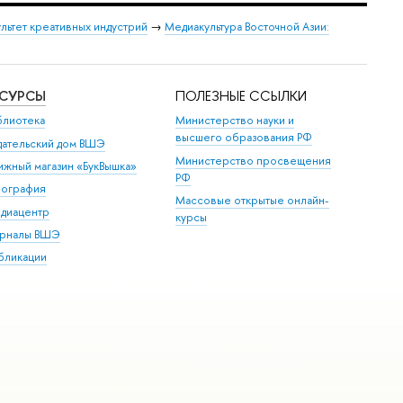
льтет креативных индустрий
→
Медиакультура Восточной Азии:
ЕСУРСЫ
ПОЛЕЗНЫЕ ССЫЛКИ
блиотека
Министерство науки и
высшего образования РФ
дательский дом ВШЭ
Министерство просвещения
ижный магазин «БукВышка»
РФ
пография
Массовые открытые онлайн-
диацентр
курсы
рналы ВШЭ
бликации