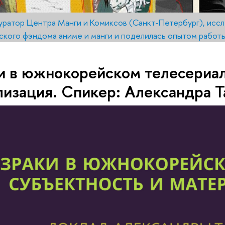
уратор Центра Манги и Комиксов (Санкт-Петербург), иссл
ского фэндома аниме и манги и поделилась опытом работ
и в южнокорейском телесериал
изация. Спикер: Александра Т