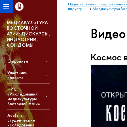
Национальный исследовательски
индустрий
Медиакультура Вос
МЕДИАКУЛЬТУРА
ВОСТОЧНОЙ
Видео
АЗИИ: ДИСКУРСЫ,
ИНДУСТРИИ,
ФЭНДОМЫ
Космос 
О проекте
Участники
проекта
НИС
«Исследования
медиакультуры
Восточной Азии»
Acafans:
студенческие
исследования