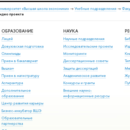
университет «Высшая школа экономики»
→
Учебные подразделения
→
Факу
идео проекта
ОБРАЗОВАНИЕ
НАУКА
Р
Лицей
Научные подразделения
Би
Довузовская подготовка
Исследовательские проекты
Из
Олимпиады
Мониторинги
Кн
Прием в бакалавриат
Диссертационные советы
Ти
Вышка+
Защиты диссертаций
Ме
Прием в магистратуру
Академическое развитие
Жу
Аспирантура
Конкурсы и гранты
Пу
Дополнительное
Внешние научно-
образование
информационные ресурсы
Центр развития карьеры
Бизнес-инкубатор ВШЭ
Образовательные
партнерства