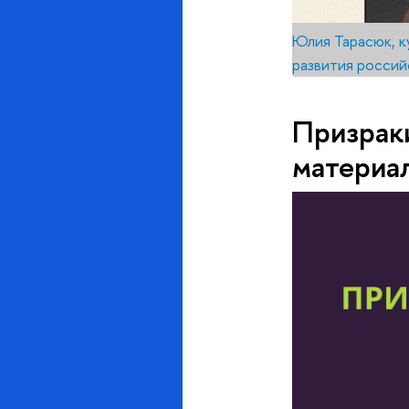
Юлия Тарасюк, к
развития россий
Призрак
материал