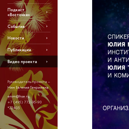
Подкаст
«Восточка»
События
Новости
Публикации
Видео проекта
Руководитель проекта –
Ним Евгения Генриевна
enim@hse.ru
,
+7 (495) 772-95-90
*22403