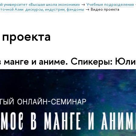
й университет «Высшая школа экономики»
Учебные подразделения
точной Азии: дискурсы, индустрии, фэндомы
Видео проекта
 проекта
в манге и аниме. Спикеры: Юл