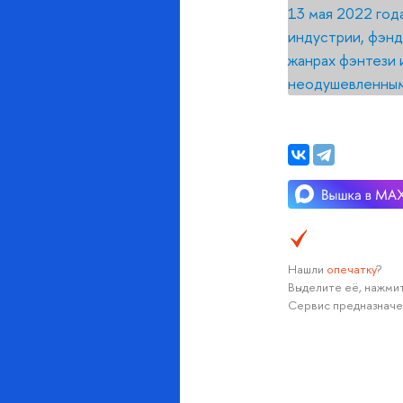
13 мая 2022 год
индустрии, фэнд
жанрах фэнтези 
неодушевленным
Нашли
опечатку
?
Выделите её, нажмит
Сервис предназначе