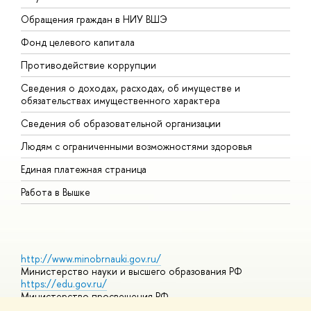
Обращения граждан в НИУ ВШЭ
А
Фонд целевого капитала
Д
Противодействие коррупции
Ц
Сведения о доходах, расходах, об имуществе и
Б
обязательствах имущественного характера
О
Сведения об образовательной организации
О
Людям с ограниченными возможностями здоровья
Единая платежная страница
Работа в Вышке
http://www.minobrnauki.gov.ru/
Министерство науки и высшего образования РФ
https://edu.gov.ru/
Министерство просвещения РФ
https://elearning.hse.ru/mooc