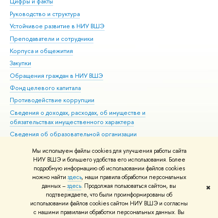
Цифры и факты
Ли
Руководство и структура
Дов
Устойчивое развитие в НИУ ВШЭ
Ол
Преподаватели и сотрудники
При
Корпуса и общежития
Вы
Закупки
При
Обращения граждан в НИУ ВШЭ
Ас
Фонд целевого капитала
До
Противодействие коррупции
Цен
Сведения о доходах, расходах, об имуществе и
Би
обязательствах имущественного характера
Об
Сведения об образовательной организации
Обр
Людям с ограниченными возможностями здоровья
Мы используем файлы cookies для улучшения работы сайта
Единая платежная страница
НИУ ВШЭ и большего удобства его использования. Более
подробную информацию об использовании файлов cookies
Работа в Вышке
можно найти
здесь
, наши правила обработки персональных
данных –
здесь
. Продолжая пользоваться сайтом, вы
✖
Редактору
подтверждаете, что были проинформированы об
© НИУ ВШЭ 1993–2026
Адреса и контакты
Условия использования
использовании файлов cookies сайтом НИУ ВШЭ и согласны
с нашими правилами обработки персональных данных. Вы
материалов
Политика конфиденциальности
Карта сайта