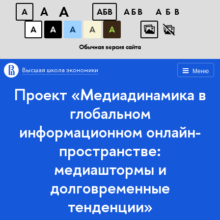
A
A
A
АБВ
АБВ
АБВ
А
А
А
А
А
Обычная версия сайта
Высшая школа экономики
Меню
Проект «Медиадинамика в
глобальном
информационном онлайн-
пространстве:
медиаштормы и
долговременные
тенденции»