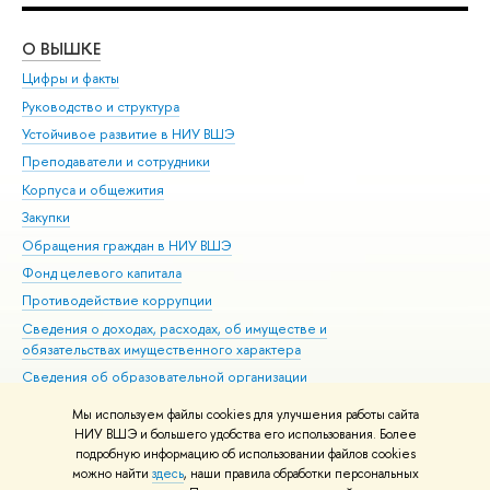
О ВЫШКЕ
ОБ
Цифры и факты
Ли
Руководство и структура
Дов
Устойчивое развитие в НИУ ВШЭ
Ол
Преподаватели и сотрудники
При
Корпуса и общежития
Вы
Закупки
При
Обращения граждан в НИУ ВШЭ
Ас
Фонд целевого капитала
До
Противодействие коррупции
Цен
Сведения о доходах, расходах, об имуществе и
Би
обязательствах имущественного характера
Об
Сведения об образовательной организации
Обр
Людям с ограниченными возможностями здоровья
Мы используем файлы cookies для улучшения работы сайта
Единая платежная страница
НИУ ВШЭ и большего удобства его использования. Более
подробную информацию об использовании файлов cookies
Работа в Вышке
можно найти
здесь
, наши правила обработки персональных