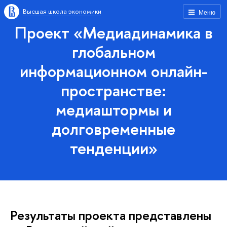
Высшая школа экономики
Меню
Проект «Медиадинамика в
глобальном
информационном онлайн-
пространстве:
медиаштормы и
долговременные
тенденции»
Результаты проекта представлены