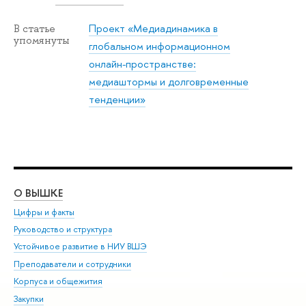
Проект «Медиадинамика в
В статье
упомянуты
глобальном информационном
онлайн-пространстве:
медиаштормы и долговременные
тенденции»
О ВЫШКЕ
ОБ
Цифры и факты
Ли
Руководство и структура
Дов
Устойчивое развитие в НИУ ВШЭ
Ол
Преподаватели и сотрудники
При
Корпуса и общежития
Вы
Закупки
При