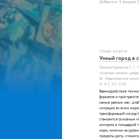
Добавлено: 9 февраля 2
ГЛАВА КНИГИ
Умный город в 
Лапина-Кратасюк Е. Г.
,
«корона» тяжела: цифр
М.: Издательские реше
Гл. 4 С. 97–119.
Взаимодействие техно
форматов и пространст
самые разные мас- шта
ситуации во всем мир
трансформаций соседс
становится основным п
контроля и площадкой
норм, именно на уровн
пределы допу- стимого,