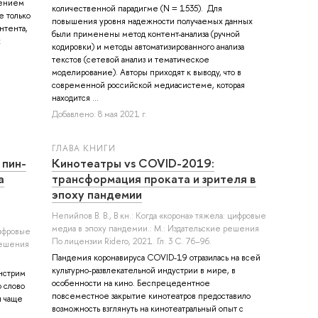
дением
количественной парадигме (N = 1535). Для
е только
повышения уровня надежности получаемых данных
нтента,
были применены метод контент-анализа (ручной
х
кодировки) и методы автоматизированного анализа
текстов (сетевой анализ и тематическое
моделирование). Авторы приходят к выводу, что в
современной российской медиасистеме, которая
находится ...
Добавлено: 8 мая 2021 г.
ГЛАВА КНИГИ
 пин-
Кинотеатры vs COVID-2019:
а
трансформация проката и зрителя в
эпоху пандемии
Непийпов В. В.
, В кн.: Когда «корона» тяжела: цифровые
медиа в эпоху пандемии.: М.: Издательские решения
цифровые
По лицензии Ridero, 2021. Гл. 3 С. 76–96.
решения
Пандемия коронавируса COVID-19 отразилась на всей
культурно-развлекательной индустрии в мире, в
нстрим
особенности на кино. Беспрецедентное
 слово
повсеместное закрытие кинотеатров предоставило
я чаще
возможность взглянуть на кинотеатральный опыт с