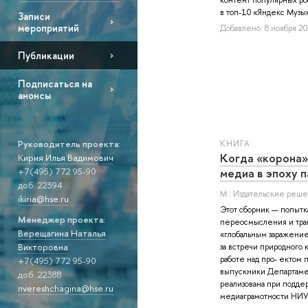
в топ-10 «Яндекс.Музыки
Записи
мероприятий
Добавлено: 8 ноября 20
Публикации
Подписаться на
анонсы
Руководитель проекта:
КНИГА
Когда «корона»
Кирия Илья Вадимович
+7(495) 772 95-90
медиа в эпоху 
доб. 22394
М.: Издательские реше
ikiria@hse.ru
Этот сборник — попытк
Менеджер проекта:
переосмысления и тран
Верещагина Наталья
«глобальным заражение
Викторовна
за встречи природного 
работе над про- ектом 
+7(495) 772 95-90
выпускники Департам
доб. 22388
реализована при подде
nvereshchagina@hse.ru
медиаграмотности НИУ 