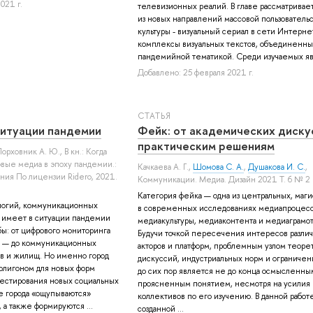
021 г.
телевизионных реалий. В главе рассматривае
из новых направлений массовой пользователь
культуры - визуальный сериал в сети Интернет
комплексы визуальных текстов, объединенны
пандемийной тематикой. Среди изучаемых явл
Добавлено: 25 февраля 2021 г.
СТАТЬЯ
ситуации пандемии
Фейк: от академических диску
практическим решениям
Порховник А. Ю.
, В кн.: Когда
овые медиа в эпоху пандемии.:
Качкаева А. Г.
,
Шомова С. А.
,
Душакова И. С.
,
ния По лицензии Ridero, 2021.
Коммуникации. Медиа. Дизайн 2021 Т. 6 № 2 
Категория фейка — одна из центральных, маги
логий, коммуникационных
в современных исследованиях медиапроцесс
в имеет в ситуации пандемии
медиакультуры, медиаконтента и медиаграмот
бы: от цифрового мониторинга
Будучи точкой пересечения интересов разли
е — до коммуникационных
акторов и платформ, проблемным узлом теоре
тв и жилищ. Но именно город
дискуссий, индустриальных норм и ограничен
олигоном для новых форм
до сих пор является не до конца осмысленны
 тестирования новых социальных
проясненным понятием, несмотря на усилия
е города «ощупываются»
коллективов по его изучению. В данной работе
 а также формируются ...
созданной ...