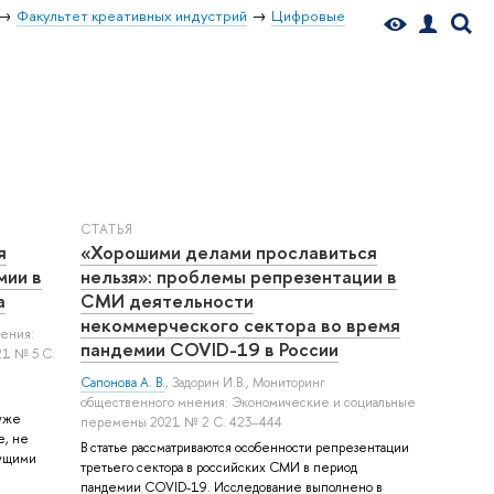
Факультет креативных индустрий
Цифровые
СТАТЬЯ
я
«Хорошими делами прославиться
мии в
нельзя»: проблемы репрезентации в
а
СМИ деятельности
некоммерческого сектора во время
ения:
пандемии COVID-19 в России
1 № 5 С.
Сапонова А. В.
,
Задорин И.В.
, Мониторинг
общественного мнения: Экономические и социальные
 уже
перемены 2021 № 2 С. 423–444
е, не
В статье рассматриваются особенности репрезентации
тущими
третьего сектора в российских СМИ в период
пандемии COVID-19. Исследование выполнено в