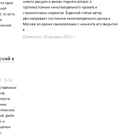
нового ракурса и заново поднять вопрос о
тся одно
противостоянии кинотеатрального проката и
ской
стриминговых сервисов. В данной статье автор
, то есть
рассматривает состояние кинотеатрального рынка в
х
Москве во время самоизоляции с момента его закрытия
ений ...
в ...
Добавлено: 18 февраля 2021 г.
ссий к
С. 5–32
стральных
ов,
ности.
чных
тических
ий, фейк
м и
 целых
,