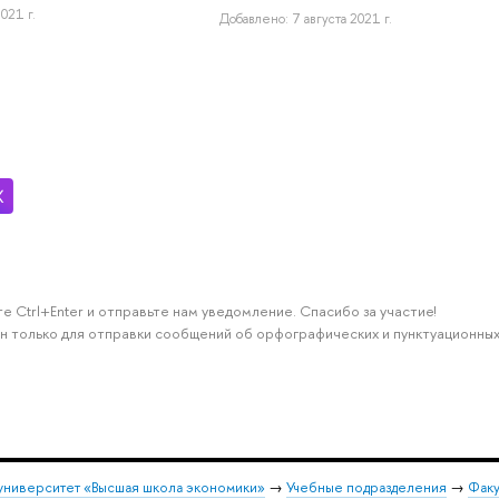
021 г.
Добавлено: 7 августа 2021 г.
е Ctrl+Enter и отправьте нам уведомление. Спасибо за участие!
н только для отправки сообщений об орфографических и пунктуационных
университет «Высшая школа экономики»
→
Учебные подразделения
→
Факу