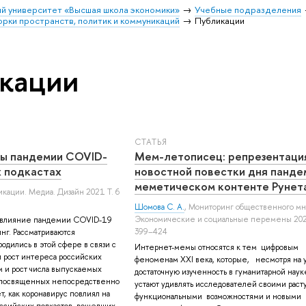
й университет «Высшая школа экономики»
Учебные подразделения
орки пространств, политик и коммуникаций
Публикации
кации
СТАТЬЯ
ы пандемии COVID-
Мем-летописец: репрезентаци
х подкастах
новостной повестки дня панде
меметическом контенте Рунет
икации. Медиа. Дизайн 2021 Т. 6
Шомова С. А.
, Мониторинг общественного мн
Экономические и социальные перемены 202
я влияние пандемии COVID-19
399–424
нг. Рассматриваются
одились в этой сфере в связи с
Интернет-мемы относятся к тем цифровым
и рост интереса российских
феноменам XXI века, которые, несмотря на
м и рост числа выпускаемых
достаточную изученность в гуманитарной наук
е посвященных непосредственно
устают удивлять исследователей своими рас
т, как коронавирус повлиял на
функциональными возможностями и новыми
ссийских подкастов, вошедших