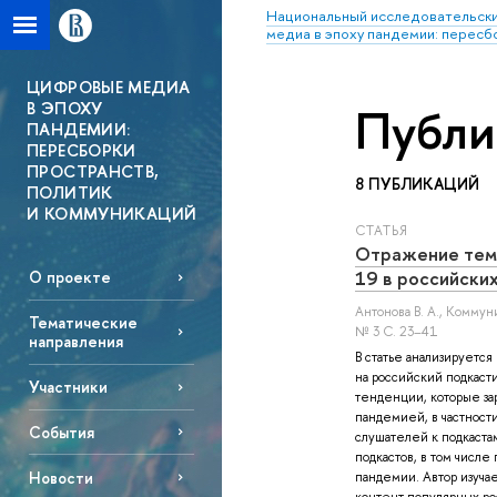
Национальный исследовательски
медиа в эпоху пандемии: пересб
ЦИФРОВЫЕ МЕДИА
В ЭПОХУ
Публи
ПАНДЕМИИ:
ПЕРЕСБОРКИ
ПРОСТРАНСТВ,
8 ПУБЛИКАЦИЙ
ПОЛИТИК
И КОММУНИКАЦИЙ
СТАТЬЯ
Отражение тем
19 в российски
О проекте
Антонова В. А.
, Коммун
Тематические
№ 3 С. 23–41
направления
В статье анализируетс
на российский подкасти
Участники
тенденции, которые зар
пандемией, в частност
События
слушателей к подкаста
подкастов, в том числ
Новости
пандемии. Автор изучае
контент популярных ро