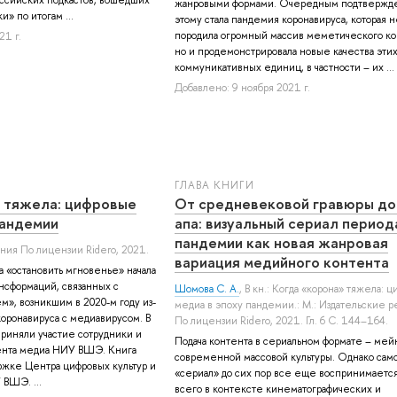
жанровыми формами. Очередным подтверж
» по итогам ...
этому стала пандемия коронавируса, которая н
породила огромный массив меметического ко
21 г.
но и продемонстрировала новые качества эти
коммуникативных единиц, в частности – их ...
Добавлено: 9 ноября 2021 г.
ГЛАВА КНИГИ
 тяжела: цифровые
От средневековой гравюры до
пандемии
апа: визуальный сериал период
пандемии как новая жанровая
ния По лицензии Ridero, 2021.
вариация медийного контента
а «остановить мгновенье» начала
сформаций, связанных с
Шомова С. А.
, В кн.: Когда «корона» тяжела: 
м», возникшим в 2020-м году из-
медиа в эпоху пандемии.: М.: Издательские 
коронавируса с медиавирусом. В
По лицензии Ridero, 2021. Гл. 6 С. 144–164.
приняли участие сотрудники и
Подача контента в сериальном формате – мей
ента медиа НИУ ВШЭ. Книга
современной массовой культуры. Однако само
ржке Центра цифровых культур и
«сериал» до сих пор все еще воспринимаетс
ВШЭ. ...
всего в контексте кинематографических и