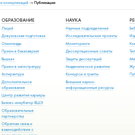
 и коммуникаций
→
Публикации
ОБРАЗОВАНИЕ
НАУКА
Р
Лицей
Научные подразделения
Би
Довузовская подготовка
Исследовательские проекты
Из
Олимпиады
Мониторинги
Кн
Прием в бакалавриат
Диссертационные советы
Ти
Вышка+
Защиты диссертаций
Ме
Прием в магистратуру
Академическое развитие
Жу
Аспирантура
Конкурсы и гранты
Пу
Дополнительное
Внешние научно-
образование
информационные ресурсы
Центр развития карьеры
Бизнес-инкубатор ВШЭ
Образовательные
партнерства
Обратная связь и
взаимодействие с