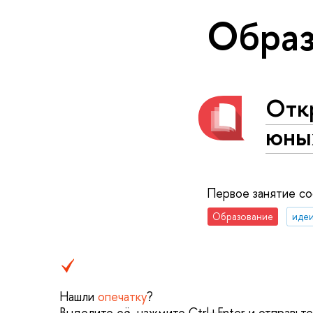
Образ
Отк
юны
Первое занятие со
Образование
идеи
Нашли
опечатку
?
Выделите её, нажмите Ctrl+Enter и отправьт