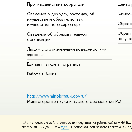
Противодействие коррупции
Центр 
Сведения о доходах, расходах, об
Бизнес
имуществе и обязательствах
Образо
имущественного характера
Обратн
Сведения об образовательной
получа
организации
Людям с ограниченными возможностями
здоровья
Единая платежная страница
Работа в Вышке
http://www.minobrnauki.gov.ru/
Министерство науки и высшего образования РФ
Мы используем файлы cookies для улучшения работы сайта НИУ ВШЭ
© НИУ ВШЭ 1993–2026
Адреса и контакты
Условия использ
персональных данных –
здесь
. Продолжая пользоваться сайтом, вы 
Шрифты HSE Sans и HSE Slab разработаны в
Школе дизайна 