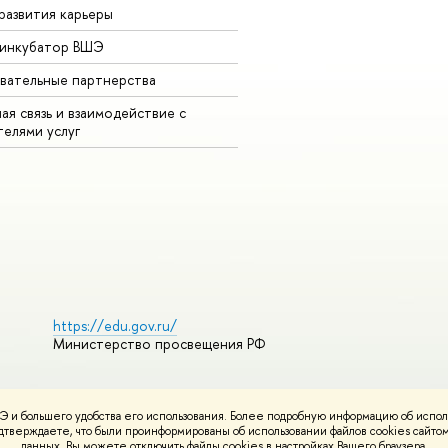
развития карьеры
-инкубатор ВШЭ
вательные партнерства
ая связь и взаимодействие с
телями услуг
https://edu.gov.ru/
Министерство просвещения РФ
 и большего удобства его использования. Более подробную информацию об испол
ования материалов
Политика конфиденциальности
Карта сайта
подтверждаете, что были проинформированы об использовании файлов cookies сай
НИУ ВШЭ
данных. Вы можете отключить файлы cookies в настройках Вашего браузера.