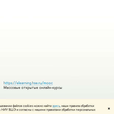
https://elearning.hse.ru/mooc
Массовые открытые онлайн-курсы
ьзовании файлов cookies можно найти
здесь
, наши правила обработки
Редактору
✖
том НИУ ВШЭ и согласны с нашими правилами обработки персональных