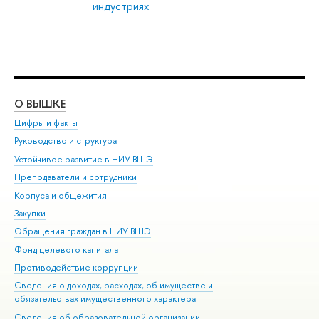
индустриях
О ВЫШКЕ
ОБ
Цифры и факты
Ли
Руководство и структура
Дов
Устойчивое развитие в НИУ ВШЭ
Ол
Преподаватели и сотрудники
При
Корпуса и общежития
Вы
Закупки
При
Обращения граждан в НИУ ВШЭ
Ас
Фонд целевого капитала
До
Противодействие коррупции
Цен
Сведения о доходах, расходах, об имуществе и
Би
обязательствах имущественного характера
Об
Сведения об образовательной организации