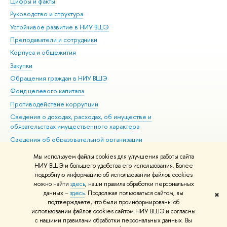
Цифры и факты
Ли
Руководство и структура
Дов
Устойчивое развитие в НИУ ВШЭ
Ол
Преподаватели и сотрудники
При
Корпуса и общежития
Вы
Закупки
При
Обращения граждан в НИУ ВШЭ
Ас
Фонд целевого капитала
До
Противодействие коррупции
Цен
Сведения о доходах, расходах, об имуществе и
Би
обязательствах имущественного характера
Об
Сведения об образовательной организации
Обр
Людям с ограниченными возможностями здоровья
Мы используем файлы cookies для улучшения работы сайта
Единая платежная страница
НИУ ВШЭ и большего удобства его использования. Более
подробную информацию об использовании файлов cookies
Работа в Вышке
можно найти
здесь
, наши правила обработки персональных
данных –
здесь
. Продолжая пользоваться сайтом, вы
✖
Редактору
подтверждаете, что были проинформированы об
© НИУ ВШЭ 1993–2026
Адреса и контакты
Условия использования
использовании файлов cookies сайтом НИУ ВШЭ и согласны
с нашими правилами обработки персональных данных. Вы
материалов
Политика конфиденциальности
Карта сайта