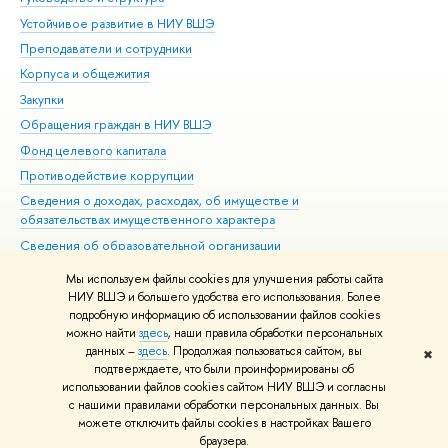
Устойчивое развитие в НИУ ВШЭ
Ол
Преподаватели и сотрудники
При
Корпуса и общежития
Вы
Закупки
При
Обращения граждан в НИУ ВШЭ
Ас
Фонд целевого капитала
До
Противодействие коррупции
Цен
Сведения о доходах, расходах, об имуществе и
Би
обязательствах имущественного характера
Об
Сведения об образовательной организации
Обр
Людям с ограниченными возможностями здоровья
Мы используем файлы cookies для улучшения работы сайта
Единая платежная страница
НИУ ВШЭ и большего удобства его использования. Более
подробную информацию об использовании файлов cookies
Работа в Вышке
можно найти
здесь
, наши правила обработки персональных
данных –
здесь
. Продолжая пользоваться сайтом, вы
✖
Редактору
подтверждаете, что были проинформированы об
© НИУ ВШЭ 1993–2026
Адреса и контакты
Условия использования
использовании файлов cookies сайтом НИУ ВШЭ и согласны
с нашими правилами обработки персональных данных. Вы
материалов
Политика конфиденциальности
Карта сайта
можете отключить файлы cookies в настройках Вашего
Шрифты HSE Sans и HSE Slab разработаны в
Школе дизайна НИУ ВШЭ
браузера.