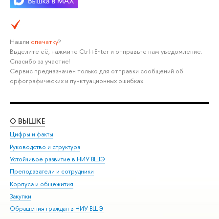
Нашли
опечатку
?
Выделите её, нажмите Ctrl+Enter и отправьте нам уведомление.
Спасибо за участие!
Сервис предназначен только для отправки сообщений об
орфографических и пунктуационных ошибках.
О ВЫШКЕ
ОБ
Цифры и факты
Ли
Руководство и структура
Дов
Устойчивое развитие в НИУ ВШЭ
Ол
Преподаватели и сотрудники
При
Корпуса и общежития
Вы
Закупки
При
Обращения граждан в НИУ ВШЭ
Ас