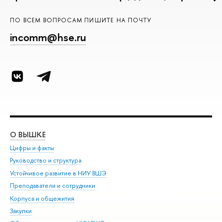
ПО ВСЕМ ВОПРОСАМ ПИШИТЕ НА ПОЧТУ
incomm@hse.ru
О ВЫШКЕ
ОБ
Цифры и факты
Ли
Руководство и структура
Дов
Устойчивое развитие в НИУ ВШЭ
Ол
Преподаватели и сотрудники
При
Корпуса и общежития
Вы
Закупки
При