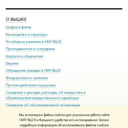
О ВЫШКЕ
ОБ
Цифры и факты
Ли
Руководство и структура
Дов
Устойчивое развитие в НИУ ВШЭ
Ол
Преподаватели и сотрудники
При
Корпуса и общежития
Вы
Закупки
При
Обращения граждан в НИУ ВШЭ
Ас
Фонд целевого капитала
До
Противодействие коррупции
Цен
Сведения о доходах, расходах, об имуществе и
Би
обязательствах имущественного характера
Об
Сведения об образовательной организации
Обр
Людям с ограниченными возможностями здоровья
Мы используем файлы cookies для улучшения работы сайта
Единая платежная страница
НИУ ВШЭ и большего удобства его использования. Более
подробную информацию об использовании файлов cookies
Работа в Вышке