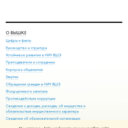
О ВЫШКЕ
ОБ
Цифры и факты
Ли
Руководство и структура
Дов
Устойчивое развитие в НИУ ВШЭ
Ол
Преподаватели и сотрудники
При
Корпуса и общежития
Вы
Закупки
При
Обращения граждан в НИУ ВШЭ
Ас
Фонд целевого капитала
До
Противодействие коррупции
Цен
Сведения о доходах, расходах, об имуществе и
Би
обязательствах имущественного характера
Об
Сведения об образовательной организации
Обр
Людям с ограниченными возможностями здоровья