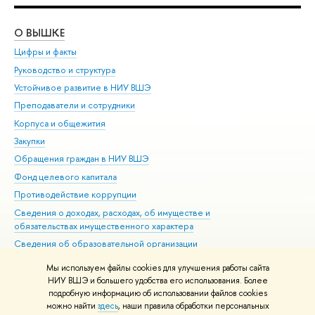
О ВЫШКЕ
ОБ
Цифры и факты
Ли
Руководство и структура
Дов
Устойчивое развитие в НИУ ВШЭ
Ол
Преподаватели и сотрудники
При
Корпуса и общежития
Вы
Закупки
При
Обращения граждан в НИУ ВШЭ
Ас
Фонд целевого капитала
До
Противодействие коррупции
Цен
Сведения о доходах, расходах, об имуществе и
Би
обязательствах имущественного характера
Об
Сведения об образовательной организации
Обр
Людям с ограниченными возможностями здоровья
Мы используем файлы cookies для улучшения работы сайта
Единая платежная страница
НИУ ВШЭ и большего удобства его использования. Более
подробную информацию об использовании файлов cookies
Работа в Вышке
можно найти
здесь
, наши правила обработки персональных