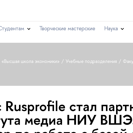
Студентам
Творческие мастерские
Наука
т «Высшая школа экономики»
Учебные подразделения
Факу
 Rusprofile стал пар
ута медиа НИУ ВШЭ