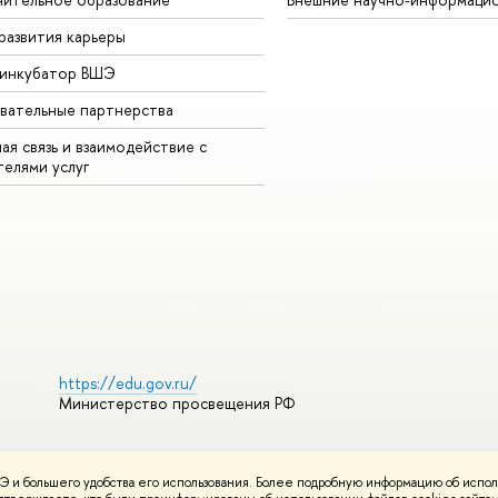
развития карьеры
-инкубатор ВШЭ
вательные партнерства
ая связь и взаимодействие с
телями услуг
https://edu.gov.ru/
Министерство просвещения РФ
 и большего удобства его использования. Более подробную информацию об испол
ования материалов
Политика конфиденциальности
Карта сайта