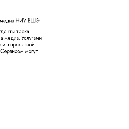
та медиа НИУ ВШЭ.
уденты трека
а медиа. Услугами
 и в проектной
. Сервисом могут
;