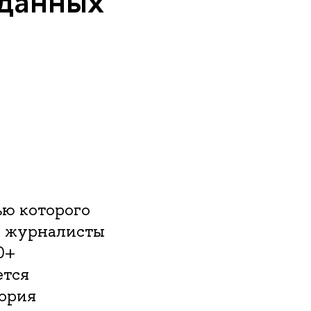
 данных
ью которого
ы журналисты
0+
ется
тория