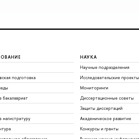
ЗОВАНИЕ
НАУКА
Научные подразделения
вская подготовка
Исследовательские проекты
иады
Мониторинги
в бакалавриат
Диссертационные советы
Защиты диссертаций
в магистратуру
Академическое развитие
нтура
Конкурсы и гранты
ительное образование
Внешние научно-информаци