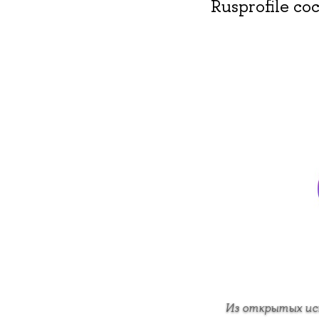
Rusprofile с
Из открытых ис