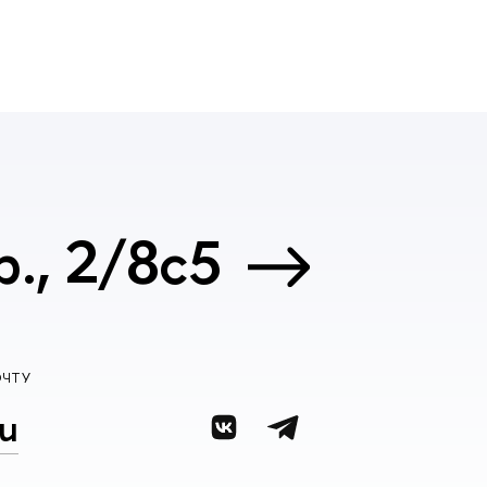
., 2/8с5
ОЧТУ
u