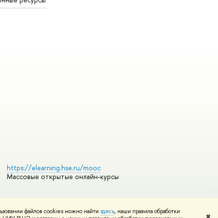
https://elearning.hse.ru/mooc
Массовые открытые онлайн-курсы
ьзовании файлов cookies можно найти
здесь
, наши правила обработки
Редактору
✖