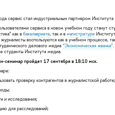
года сервис стал индустриальным партнером Институ
льзователями сервиса в новом учебном году станут ст
тика" как в
бакалавриате
, так и в
магистратуре
Институт
журналисты воспользуются как в учебном процессе, так
студенческого делового медиа
“Экономическая жвачка”
се студенты Института медиа.
-семинар пройдет 17 сентября в 18:10 мск.
наре:
льзовать проверку контрагентов в журналистской работе
воды;
ги и исследования;
цию для расследований;