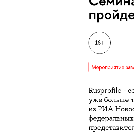
Семина
пройде
18+
Мероприятие зав
Rusprofile -
уже больше 
из РИА Новос
федеральных
представите