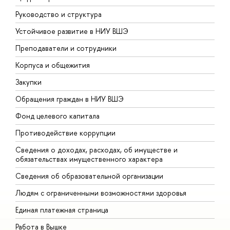
Руководство и структура
Д
Устойчивое развитие в НИУ ВШЭ
О
Преподаватели и сотрудники
П
Корпуса и общежития
В
Закупки
П
Обращения граждан в НИУ ВШЭ
А
Фонд целевого капитала
Д
Противодействие коррупции
Ц
Сведения о доходах, расходах, об имуществе и
Б
обязательствах имущественного характера
О
Сведения об образовательной организации
О
Людям с ограниченными возможностями здоровья
Единая платежная страница
Работа в Вышке