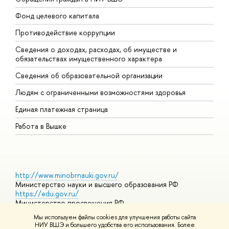
Фонд целевого капитала
Д
Противодействие коррупции
Ц
Сведения о доходах, расходах, об имуществе и
Б
обязательствах имущественного характера
О
Сведения об образовательной организации
О
Людям с ограниченными возможностями здоровья
Единая платежная страница
Работа в Вышке
http://www.minobrnauki.gov.ru/
Министерство науки и высшего образования РФ
https://edu.gov.ru/
Министерство просвещения РФ
https://elearning.hse.ru/mooc
Мы используем файлы cookies для улучшения работы сайта
Массовые открытые онлайн-курсы
НИУ ВШЭ и большего удобства его использования. Более