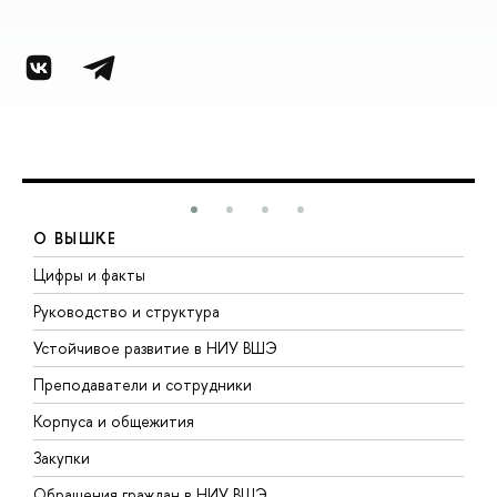
О ВЫШКЕ
Цифры и факты
Л
Руководство и структура
Д
Устойчивое развитие в НИУ ВШЭ
О
Преподаватели и сотрудники
П
Корпуса и общежития
В
Закупки
П
Обращения граждан в НИУ ВШЭ
А