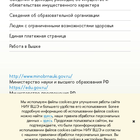
обязательствах имущественного характера
О
Сведения об образовательной организации
О
Людям с ограниченными возможностями здоровья
Единая платежная страница
Работа в Вышке
http://www.minobrnauki.gov.ru/
Министерство науки и высшего образования РФ
https://edu.gov.ru/
Министерство просвещения РФ
https://elearning.hse.ru/mooc
Мы используем файлы cookies для улучшения работы сайта
Массовые открытые онлайн-курсы
НИУ ВШЭ и большего удобства его использования. Более
подробную информацию об использовании файлов cookies
можно найти
здесь
, наши правила обработки персональных
данных –
здесь
. Продолжая пользоваться сайтом, вы
✖
© НИУ ВШЭ 1993–2026
Адреса и контакты
Условия
подтверждаете, что были проинформированы об
использования материалов
Политика конфиденциальности
Карта
использовании файлов cookies сайтом НИУ ВШЭ и согласны
сайта
с нашими правилами обработки персональных данных. Вы
Шрифты HSE Sans и HSE Slab разработаны в
Школе дизайна НИУ
можете отключить файлы cookies в настройках Вашего