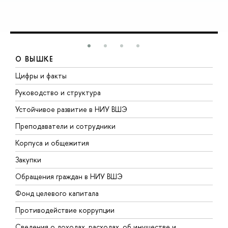
О ВЫШКЕ
Цифры и факты
Л
Руководство и структура
Д
Устойчивое развитие в НИУ ВШЭ
О
Преподаватели и сотрудники
П
Корпуса и общежития
В
Закупки
П
Обращения граждан в НИУ ВШЭ
А
Фонд целевого капитала
Д
Противодействие коррупции
Ц
Сведения о доходах, расходах, об имуществе и
Б