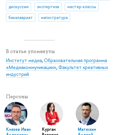
дискуссии
экспертиза
мастер-классы
бакалавриат
магистратура
В статье упомянуты
Институт медиа
,
Образовательная программа
«Медиакоммуникации»
,
Факультет креативных
индустрий
Персоны
Князев Иван
Курган
Матюхин
Андреевич
Валерия
Андрей