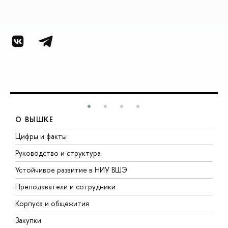
О ВЫШКЕ
Цифры и факты
Л
Руководство и структура
Д
Устойчивое развитие в НИУ ВШЭ
О
Преподаватели и сотрудники
П
Корпуса и общежития
В
Закупки
П