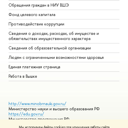
Обращения граждан в НИУ ВШЭ
А
Фонд целевого капитала
Д
Противодействие коррупции
Ц
Сведения о доходах, расходах, об имуществе и
Б
обязательствах имущественного характера
О
Сведения об образовательной организации
О
Людям с ограниченными возможностями здоровья
Единая платежная страница
Работа в Вышке
http://www.minobrnauki.gov.ru/
Министерство науки и высшего образования РФ
https://edu.gov.ru/
Министерство просвещения РФ
https://elearning.hse.ru/mooc
Мы используем файлы cookies для улучшения работы сайта