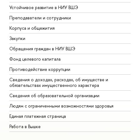
Устойчивое развитие в НИУ ВШЭ
О
Преподаватели и сотрудники
П
Корпуса и общежития
В
Закупки
П
Обращения граждан в НИУ ВШЭ
А
Фонд целевого капитала
Д
Противодействие коррупции
Ц
Сведения о доходах, расходах, об имуществе и
Б
обязательствах имущественного характера
О
Сведения об образовательной организации
О
Людям с ограниченными возможностями здоровья
Единая платежная страница
Работа в Вышке