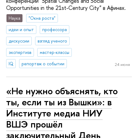
конференции "Spatial Changes and Social
Opportunities in the 21st-Century City" в Афинах.
Наука
"Окна роста"
идеи и опыт
профессора
дискуссии
взгляд ученого
экспертиза
мастер-классы
IQ
репортаж о событии
24 июня
«Не нужно объяснять, кто
ты, если ты из Вышки»: в
Институте медиа НИУ
ВШЭ прошёл
заключительный День