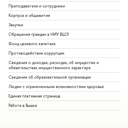
Преподаватели и сотрудники
П
Корпуса и общежития
В
Закупки
П
Обращения граждан в НИУ ВШЭ
А
Фонд целевого капитала
Д
Противодействие коррупции
Ц
Сведения о доходах, расходах, об имуществе и
Б
обязательствах имущественного характера
О
Сведения об образовательной организации
О
Людям с ограниченными возможностями здоровья
Единая платежная страница
Работа в Вышке