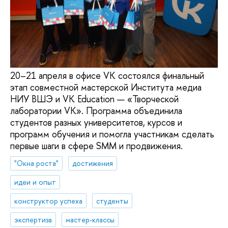
20–21 апреля в офисе VK состоялся финальный
этап совместной мастерской Института медиа
НИУ ВШЭ и VK Education — «Творческой
лаборатории VK». Программа объединила
студентов разных университетов, курсов и
программ обучения и помогла участникам сделать
первые шаги в сфере SMM и продвижения.
"Окна роста"
достижения
идеи и опыт
конструктор успеха
студенты
экспертиза
мастер-классы