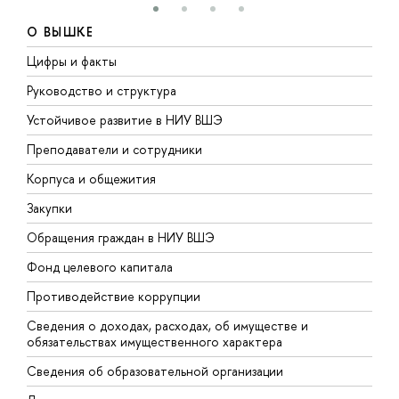
О ВЫШКЕ
Цифры и факты
Л
Руководство и структура
Д
Устойчивое развитие в НИУ ВШЭ
О
Преподаватели и сотрудники
П
Корпуса и общежития
В
Закупки
П
Обращения граждан в НИУ ВШЭ
А
Фонд целевого капитала
Д
Противодействие коррупции
Ц
Сведения о доходах, расходах, об имуществе и
Б
обязательствах имущественного характера
О
Сведения об образовательной организации
О