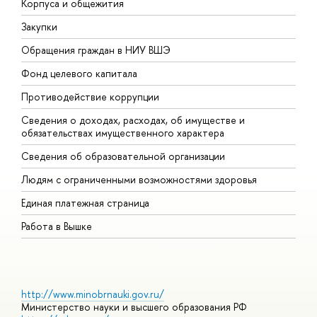
Корпуса и общежития
В
Закупки
П
Обращения граждан в НИУ ВШЭ
А
Фонд целевого капитала
Д
Противодействие коррупции
Ц
Сведения о доходах, расходах, об имуществе и
Б
обязательствах имущественного характера
О
Сведения об образовательной организации
О
Людям с ограниченными возможностями здоровья
Единая платежная страница
Работа в Вышке
http://www.minobrnauki.gov.ru/
Министерство науки и высшего образования РФ