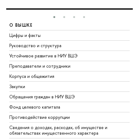
О ВЫШКЕ
Цифры и факты
Л
Руководство и структура
Д
Устойчивое развитие в НИУ ВШЭ
О
Преподаватели и сотрудники
П
Корпуса и общежития
В
Закупки
П
Обращения граждан в НИУ ВШЭ
А
Фонд целевого капитала
Д
Противодействие коррупции
Ц
Сведения о доходах, расходах, об имуществе и
Б
обязательствах имущественного характера
О