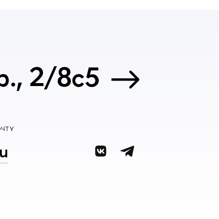
., 2/8с5
ОЧТУ
u