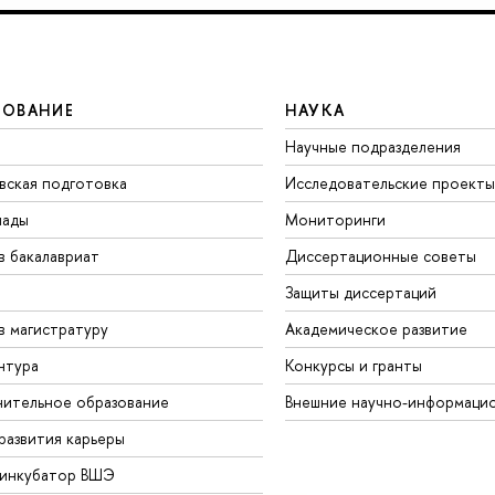
ЗОВАНИЕ
НАУКА
Научные подразделения
вская подготовка
Исследовательские проекты
иады
Мониторинги
в бакалавриат
Диссертационные советы
Защиты диссертаций
в магистратуру
Академическое развитие
нтура
Конкурсы и гранты
ительное образование
Внешние научно-информаци
развития карьеры
-инкубатор ВШЭ