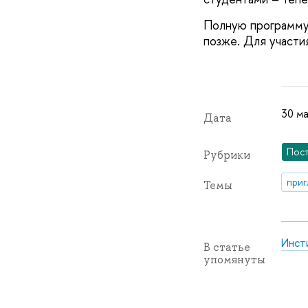
Полную программу 
позже. Для участи
30 ма
Дата
Пос
Рубрики
приг
Темы
Инст
В статье
упомянуты