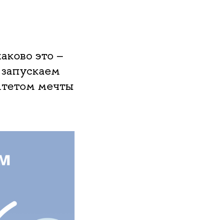
аково это –
 запускаем
итетом мечты