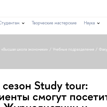
Студентам
Творческие мастерские
Наука
т «Высшая школа экономики»
Учебные подразделения
Факу
сезон Study tour:
иенты смогут посети