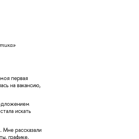
стика»
 моя первая
ась на вакансию,
редложением
стала искать
. Мне рассказали
ы, графике.