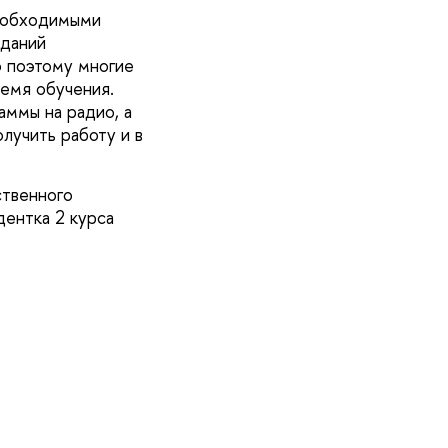
необходимыми
аданий
о поэтому многие
емя обучения.
аммы на радио, а
лучить работу и в
ственного
дентка 2 курса