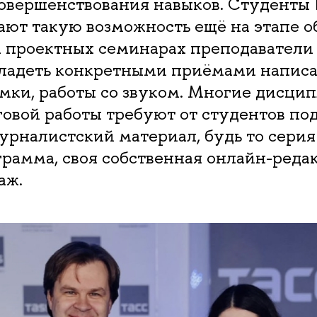
совершенствования навыков. Студенты
ют такую возможность ещё на этапе о
на проектных семинарах преподаватели
ладеть конкретными приёмами написан
мки, работы со звуком. Многие дисци
говой работы требуют от студентов по
рналистский материал, будь то серия
рамма, своя собственная онлайн-реда
аж.