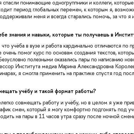
я спасли понимающие одногруппники и коллеги, которые 
одит период глобальных перемен, к которым я, возможн
оддерживали меня и всегда старались помочь, за что я 
бе знания и навыки, которые ты получаешь в Инстит
что учёба в вузе и работа кардинально отличаются по п
 очень помог курс по основам создания текстов, котор
 Безусловно полезными оказались пары по написанию нов
ессор Института медиа Марина Александровна Королева
инарах, я смогла применить на практике спустя год пос
ещать учёбу и такой формат работы?
легко совмещать работу и учёбу, но в целом я уже прив
рафик смен, который я могу комфортно подгонять под уч
дить на пары в 11 часов утра сразу после ночной смены