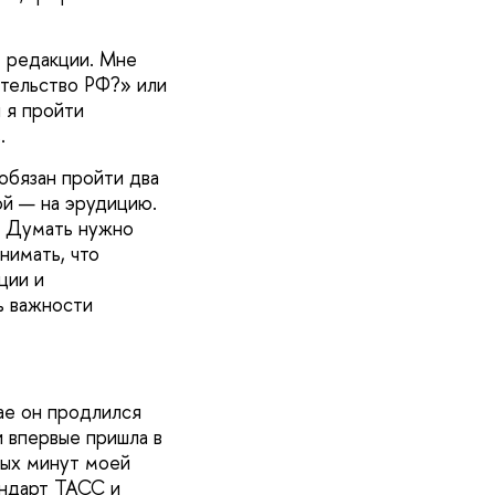
 редакции. Мне
ительство РФ?» или
 я пройти
.
обязан пройти два
ой — на эрудицию.
. Думать нужно
нимать, что
ции и
ь важности
ае он продлился
и впервые пришла в
вых минут моей
андарт ТАСС и