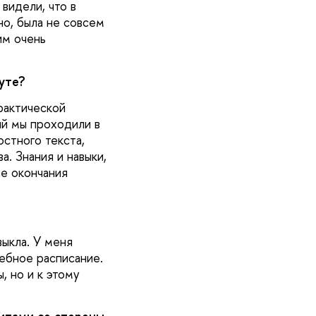
видели, что в
о, была не совсем
им очень
уте?
рактической
ый мы проходили в
остного текста,
. Знания и навыки,
ле окончания
ыкла. У меня
ебное расписание.
, но и к этому