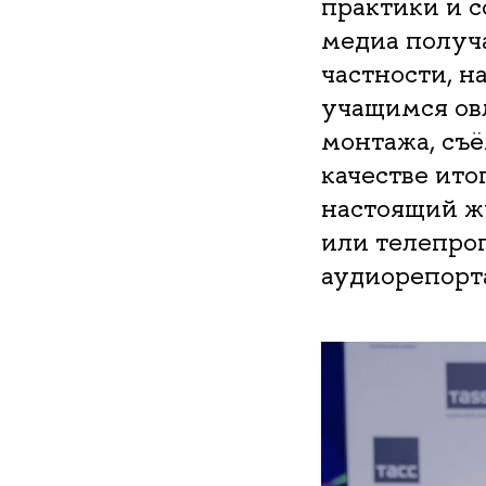
практики и 
медиа получа
частности, 
учащимся ов
монтажа, съё
качестве ито
настоящий жу
или телепрог
аудиорепорт