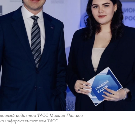
главный редактор ТАСС Михаил Петров
но информагентством ТАСС