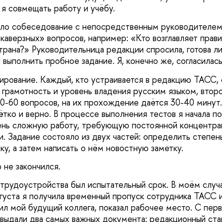
 я совмещать работу и учёбу.
ало собеседование с непосредственным руководителем
«каверзных» вопросов, например: «Кто возглавляет прав
трана?» Руководительница редакции спросила, готова ли
 выполнить пробное задание. Я, конечно же, согласилась
тирование. Каждый, кто устраивается в редакцию ТАСС, 
а грамотность и уровень владения русским языком, втор
50-60 вопросов, на их прохождение даётся 30-40 минут
ётко и верно. В процессе выполнения тестов я начала по
ень сложную работу, требующую постоянной концентра
. Задание состояло из двух частей: определить степен
ку, а затем написать о нём новостную заметку.
 не закончился.
трудоустройства был испытательный срок. В моём случ
вгуста я получила временный пропуск сотрудника ТАСС 
ил мой будущий коллега, показал рабочее место. С пер
выдали два самых важных документа: редакционный ст