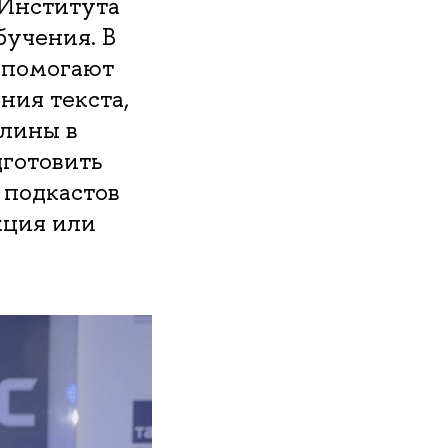
 Института
бучения. В
 помогают
ия текста,
плины в
дготовить
 подкастов
кция или