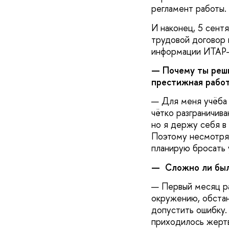
регламент работы.
И наконец, 5 сент
трудовой договор 
информации ИТАР-Т
— Почему ты реши
престижная работ
— Для меня учёба 
чётко разграничив
но я держу себя в
Поэтому несмотря 
планирую бросать у
— Сложно ли было
— Первый месяц ра
окружению, обстан
допустить ошибку.
приходилось жертв