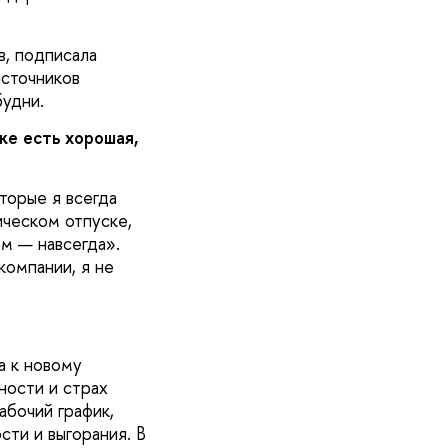
в, подписала
источников
удни.
же есть хорошая,
торые я всегда
ическом отпуске,
ом — навсегда».
компании, я не
а к новому
ности и страх
абочий график,
ти и выгорания. В