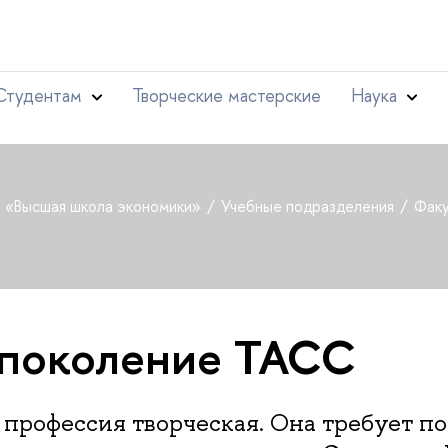
Студентам
Творческие мастерские
Наука
т «Высшая школа экономики»
Учебные подразделения
Факу
 поколение ТАСС
профессия творческая. Она требует п