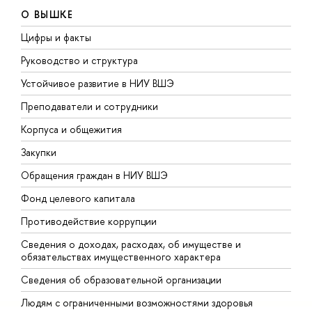
О ВЫШКЕ
Цифры и факты
Л
Руководство и структура
Д
Устойчивое развитие в НИУ ВШЭ
О
Преподаватели и сотрудники
П
Корпуса и общежития
В
Закупки
П
Обращения граждан в НИУ ВШЭ
А
Фонд целевого капитала
Д
Противодействие коррупции
Ц
Сведения о доходах, расходах, об имуществе и
Б
обязательствах имущественного характера
О
Сведения об образовательной организации
О
Людям с ограниченными возможностями здоровья