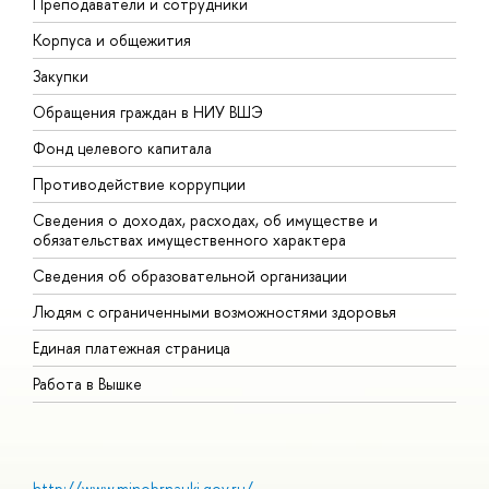
Преподаватели и сотрудники
П
Корпуса и общежития
В
Закупки
П
Обращения граждан в НИУ ВШЭ
А
Фонд целевого капитала
Д
Противодействие коррупции
Ц
Сведения о доходах, расходах, об имуществе и
Б
обязательствах имущественного характера
О
Сведения об образовательной организации
О
Людям с ограниченными возможностями здоровья
Единая платежная страница
Работа в Вышке
http://www.minobrnauki.gov.ru/