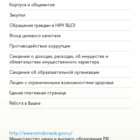
Корпуса и общежития
В
Закупки
П
Обращения граждан в НИУ ВШЭ
А
Фонд целевого капитала
Д
Противодействие коррупции
Ц
Сведения о доходах, расходах, об имуществе и
Б
обязательствах имущественного характера
О
Сведения об образовательной организации
О
Людям с ограниченными возможностями здоровья
Единая платежная страница
Работа в Вышке
http://www.minobrnauki.gov.ru/
Министерство науки и высшего образования РФ